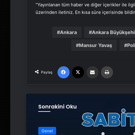
“Yayınlanan tüm haber ve diğer içerikler ile ilgil
üzerinden iletiniz. En kısa süre içerisinde bildi
Ankara
Ankara Büyükşehir
Mansur Yavaş
Pol
Facebook
X
Email'den paylaş
Yaz
Paylaş
Sonrakini Oku
Genel