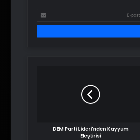
E-
posta
adresinizi
girin
DEM
Parti
Lideri'nden
Kayyum
Eleştirisi
DEM Parti Lideri'nden Kayyum
Eleştirisi