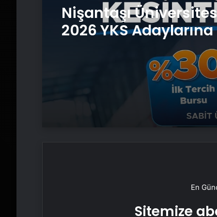
Nişantaşı Üniversite
2026 YKS Adaylarına 
Güvence: Sabit Ücret
Kesintisiz Burs
En Günc
Sitemize abo