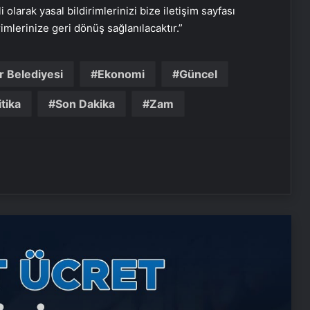
i olarak yasal bildirimlerinizi bize iletişim sayfası
rimlerinize geri dönüş sağlanılacaktır.”
 Belediyesi
Ekonomi
Güncel
Nişantaşı Üniversitesi’nden 2026 YKS
Adaylarına Çifte Güvence: Sabit
itika
Son Dakika
Zam
Ücret ve Kesintisiz Burs
Ankara rent a car
25 Yıllık Miras Davasında Gözler
Temmuz Ayındaki Karar
Duruşmasına Çevrildi
Robotik Üroloji Ankara
Ortopodoloji İle Diyabetik Ayak