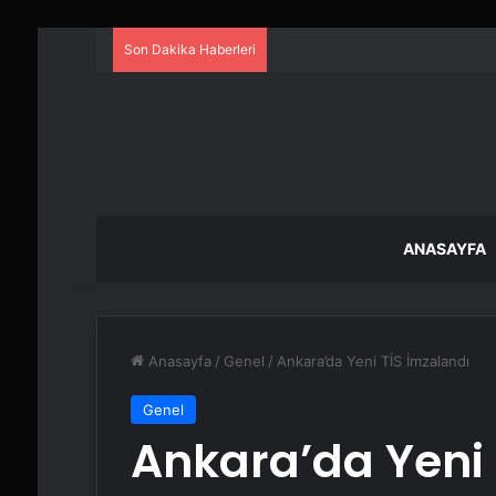
Son Dakika Haberleri
ANASAYFA
Anasayfa
/
Genel
/
Ankara’da Yeni TİS İmzalandı
Genel
Ankara’da Yeni 