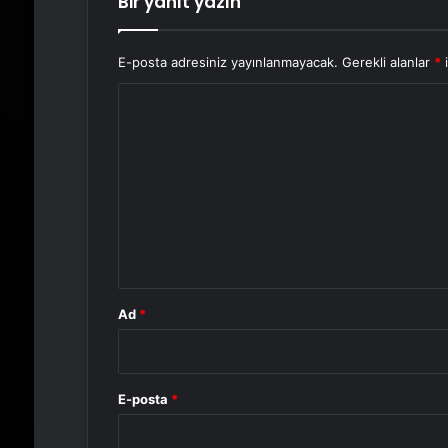
Bir yanıt yazın
E-posta adresiniz yayınlanmayacak.
Gerekli alanlar
*
i
Y
o
r
u
m
*
Ad
*
E-posta
*