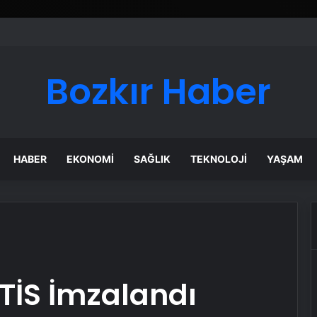
Bozkır Haber
HABER
EKONOMI
SAĞLIK
TEKNOLOJI
YAŞAM
TİS İmzalandı