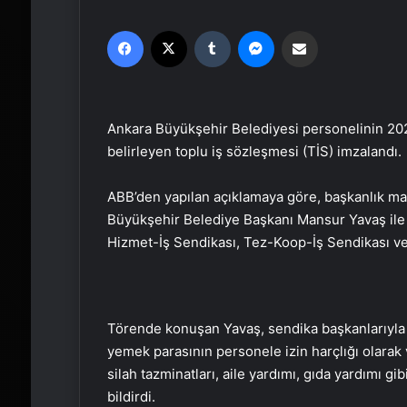
Facebook
X
Tumblr
Messenger
Email'den paylaş
Ankara Büyükşehir Belediyesi personelinin 2025
belirleyen toplu iş sözleşmesi (TİS) imzalandı.
ABB’den yapılan açıklamaya göre, başkanlık ma
Büyükşehir Belediye Başkanı Mansur Yavaş ile
Hizmet-İş Sendikası, Tez-Koop-İş Sendikası ve D
Törende konuşan Yavaş, sendika başkanlarıyla or
yemek parasının personele izin harçlığı olarak v
silah tazminatları, aile yardımı, gıda yardımı 
bildirdi.