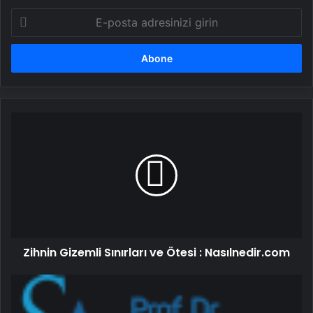
E-
posta
adresinizi
girin
Zihnin
Gizemli
Sınırları
ve
Ötesi
:
Nasılnedir.com
Zihnin Gizemli Sınırları ve Ötesi : Nasılnedir.com
Robotik
Üroloji
Ankara