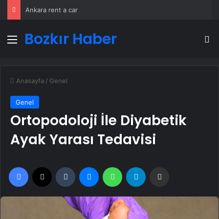
Ankara rent a car
Bozkır Haber
Menü
A
Anasayfa
/
Genel
Genel
Ortopodoloji İle Diyabetik
Ayak Yarası Tedavisi
Facebook
X
Tumblr
Messenger
WhatsApp
Telegram
Email'den paylaş