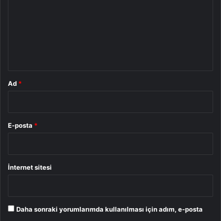
r
u
m
*
Ad
*
E-posta
*
İnternet sitesi
Daha sonraki yorumlarımda kullanılması için adım, e-posta