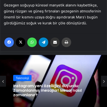
Gezegen soğuyup küresel manyetik alanını kaybettikçe,
güneş rüzgarı ve güneş fırtınaları gezegenin atmosferinin
önemli bir kısmını uzaya doğru aşındırarak Mars’ı bugün
gördüğümüz soğuk ve kurak bir çöle dönüştürdü.
Facebook
X
WhatsApp
Telegram
Email'den paylaş
Yaz
Teknoloji
Instagram yeni özelliğini duyurdu:
Zamanlanmış mesajlar! Mesaj nasıl
zamanlanır?