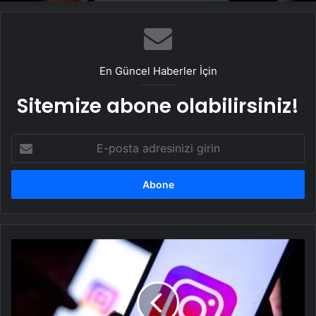
En Güncel Haberler İçin
Sitemize abone olabilirsiniz!
E-
posta
adresinizi
girin
Instagram
yeni
özelliğini
duyurdu:
Zamanlanmış