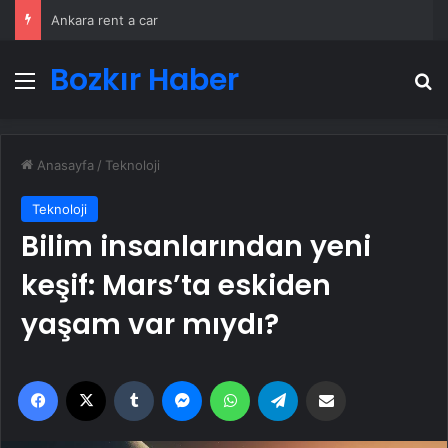
Ankara rent a car
Bozkır Haber
Menü
A
Anasayfa
/
Teknoloji
Teknoloji
Bilim insanlarından yeni
keşif: Mars’ta eskiden
yaşam var mıydı?
Facebook
X
Tumblr
Messenger
WhatsApp
Telegram
Email'den paylaş