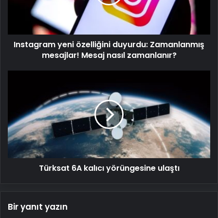
mesajlar!
Mesaj
nasıl
zamanlanır?
Instagram yeni özelliğini duyurdu: Zamanlanmış
mesajlar! Mesaj nasıl zamanlanır?
Türksat
6A
kalıcı
yörüngesine
ulaştı
Türksat 6A kalıcı yörüngesine ulaştı
Bir yanıt yazın