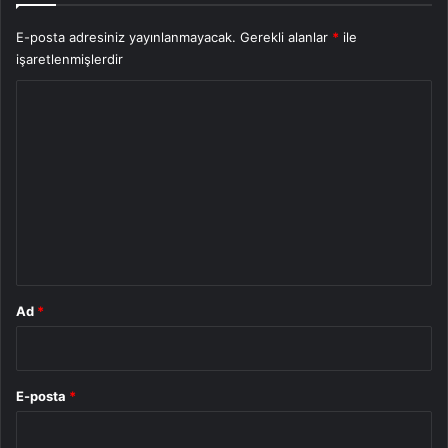
E-posta adresiniz yayınlanmayacak.
Gerekli alanlar
*
ile
işaretlenmişlerdir
Y
o
r
u
m
*
Ad
*
E-posta
*