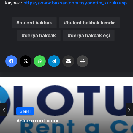
Kaynak :
https://www.baksan.com.tr/yonetim_kurulu.asp
bülent bakbak
bülent bakbak kimdir
derya bakbak
derya bakbak eşi
Facebook
X
WhatsApp
Telegram
Email'den paylaş
Yaz
Genel
Ankara rent a car