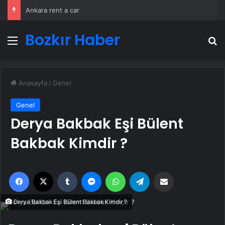
Ankara rent a car
Bozkır Haber
Menü
A
Anasayfa
/
Genel
Genel
Derya Bakbak Eşi Bülent
Bakbak Kimdir ?
Facebook
X
Tumblr
Messenger
WhatsApp
Telegram
Email'den paylaş
Derya Bakbak Eşi Bülent Bakbak Kimdir ?