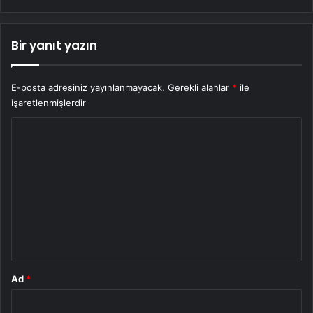
Bir yanıt yazın
E-posta adresiniz yayınlanmayacak.
Gerekli alanlar
*
ile
işaretlenmişlerdir
Y
o
r
u
m
*
Ad
*