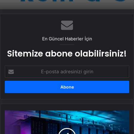
En Güncel Haberler İçin
Sitemize abone olabilirsiniz!
E-
posta
adresinizi
girin
Datahost
İle
Güvenilir
Sunucu