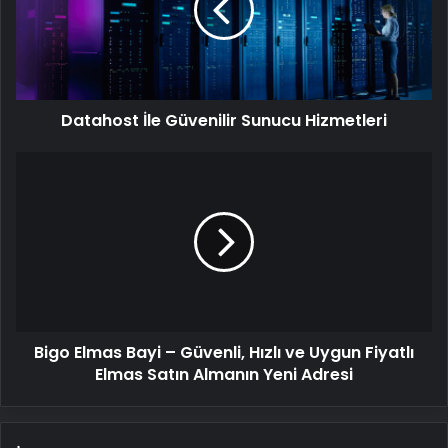
Hizmetleri
Datahost İle Güvenilir Sunucu Hizmetleri
Bigo
Elmas
Bayi
–
Güvenli,
Hızlı
ve
Uygun
Fiyatlı
Bigo Elmas Bayi – Güvenli, Hızlı ve Uygun Fiyatlı
Elmas
Satın
Elmas Satın Almanın Yeni Adresi
Almanın
Yeni
Adresi