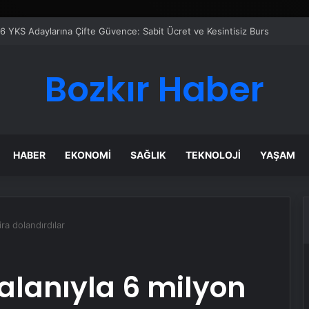
Bozkır Haber
HABER
EKONOMI
SAĞLIK
TEKNOLOJI
YAŞAM
ira dolandırdılar
alanıyla 6 milyon