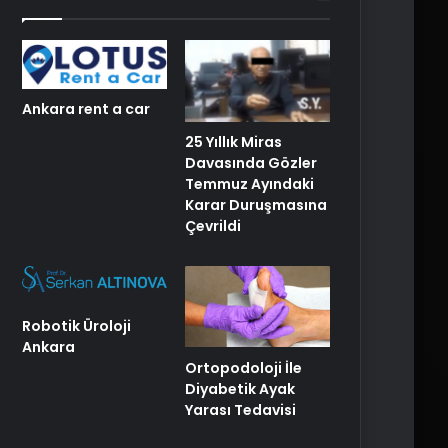
Ankara rent a car
25 Yıllık Miras
Davasında Gözler
Temmuz Ayındaki
Karar Duruşmasına
Çevrildi
Robotik Üroloji
Ankara
Ortopodoloji İle
Diyabetik Ayak
Yarası Tedavisi