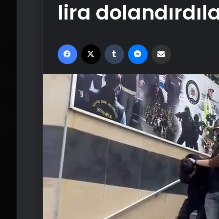
lira dolandırdıl
Facebook
X
Tumblr
Messenger
Email'den paylaş