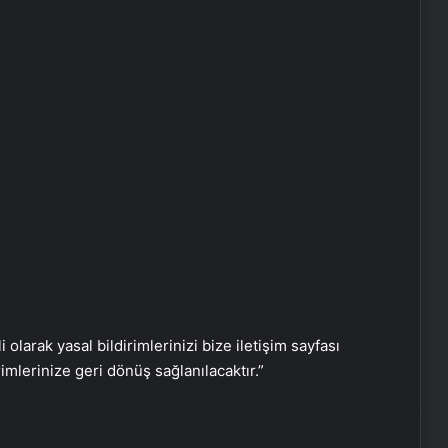
Zihnin Gizemli Sınırları ve Ötesi :
Nasılnedir.com
Serjoy : Dijital Medya Ajansı, Google
Reklam Ajansı, SEO Ajansı ve Web
Tasarım Ajansı
UETDS Nedir ? Uetds.com İle Akıllı
Dijital Taşımacılık Yazılımı
i olarak yasal bildirimlerinizi bize iletişim sayfası
rimlerinize geri dönüş sağlanılacaktır.”
Umre Ne Kadar