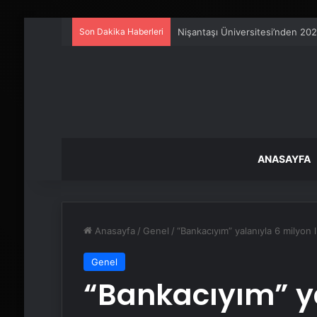
Son Dakika Haberleri
Ankara rent a car
ANASAYFA
Anasayfa
/
Genel
/
“Bankacıyım” yalanıyla 6 milyon l
Genel
“Bankacıyım” y