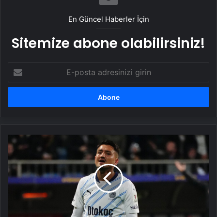
En Güncel Haberler İçin
Sitemize abone olabilirsiniz!
E-
posta
adresinizi
girin
Cengiz
Ünder'in
Beşiktaş'a
transferi
çıkmaza
girdi