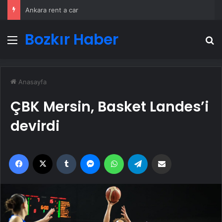
Ankara rent a car
Bozkır Haber
Menü
A
Anasayfa
ÇBK Mersin, Basket Landes’i
devirdi
Facebook
X
Tumblr
Messenger
WhatsApp
Telegram
Email'den paylaş