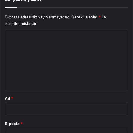
E-posta adresiniz yayınlanmayacak.
Gerekli alanlar
*
ile
işaretlenmişlerdir
Y
o
r
u
m
*
Ad
*
E-posta
*