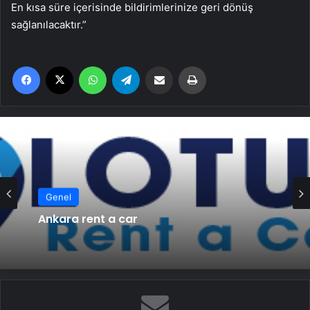
En kısa süre içerisinde bildirimlerinize geri dönüş
sağlanılacaktır.”
Facebook
X
WhatsApp
Telegram
Email'den paylaş
Yaz
Genel
Ankara rent a car