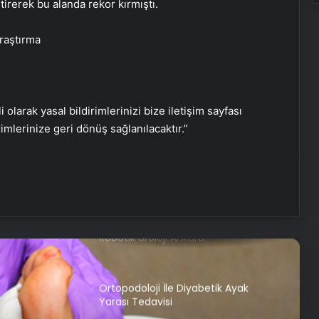
irerek bu alanda rekor kırmıştı.
Güvenilir Hizmet
raştırma
Nişantaşı Üniversitesi’nden 2026 YKS
Adaylarına Çifte Güvence: Sabit
Ücret ve Kesintisiz Burs
i olarak yasal bildirimlerinizi bize iletişim sayfası
Ankara rent a car
rimlerinize geri dönüş sağlanılacaktır.”
25 Yıllık Miras Davasında Gözler
Temmuz Ayındaki Karar
Duruşmasına Çevrildi
Robotik Üroloji Ankara
Ortopodoloji İle Diyabetik Ayak
Yarası Tedavisi