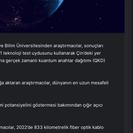
Zihnin Gizemli Sınırları ve Ötesi :
Nasılnedir.com
e Bilim Üniversitesinden araştırmacılar, sonuçları
 teknoloji test uydusunu kullanarak Çin’deki yer
Serjoy : Dijital Medya Ajansı, Google
una gerçek zamanlı kuantum anahtar dağıtımı (QKD)
Reklam Ajansı, SEO Ajansı ve Web
Tasarım Ajansı
UETDS Nedir ? Uetds.com İle Akıllı
ağa aktaran araştırmacılar, dünyanın en uzun mesafeli
Dijital Taşımacılık Yazılımı
mi potansiyelini göstermesi bakımından çığır açıcı
Umre Ne Kadar
macılar, 2022’de 833 kilometrelik fiber optik kablo
Batıkent Halı Yıkama: Profesyonel ve