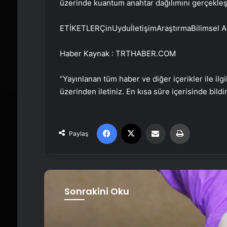
üzerinde kuantum anahtar dağılımını gerçekleşt
ETİKETLERÇinUyduİletişimAraştırmaBilimsel A
Haber Kaynak : TRTHABER.COM
“Yayınlanan tüm haber ve diğer içerikler ile ilgil
üzerinden iletiniz. En kısa süre içerisinde bildi
Facebook
X
Email'den paylaş
Yaz
Paylaş
Sonrakini Oku