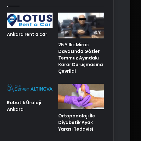
Ankara rent a car
25 Yıllık Miras
Davasında Gözler
Temmuz Ayındaki
Karar Duruşmasına
Çevrildi
Robotik Üroloji
Ankara
Ortopodoloji İle
Diyabetik Ayak
Yarası Tedavisi