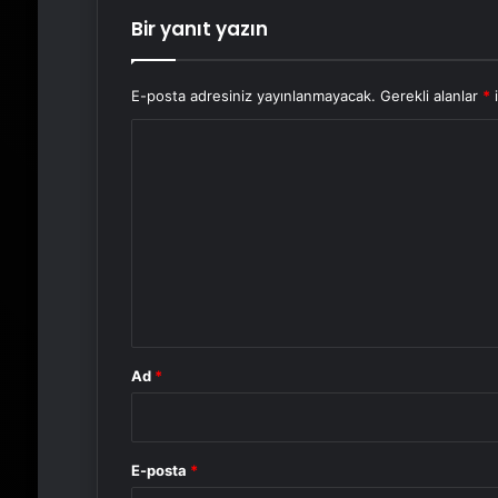
Bir yanıt yazın
E-posta adresiniz yayınlanmayacak.
Gerekli alanlar
*
i
Y
o
r
u
m
*
Ad
*
E-posta
*