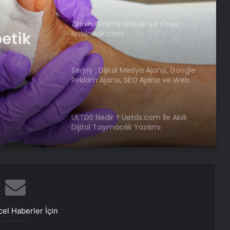
betik
Zihnin Gizemli Sınırları ve Ötesi :
Nasılnedir.com
Serjoy : Dijital Medya Ajansı, Google
Reklam Ajansı, SEO Ajansı ve Web
Tasarım Ajansı
UETDS Nedir ? Uetds.com İle Akıllı
Dijital Taşımacılık Yazılımı
Umre Ne Kadar
Batıkent Halı Yıkama: Profesyonel ve
Güvenilir Hizmet
el Haberler İçin