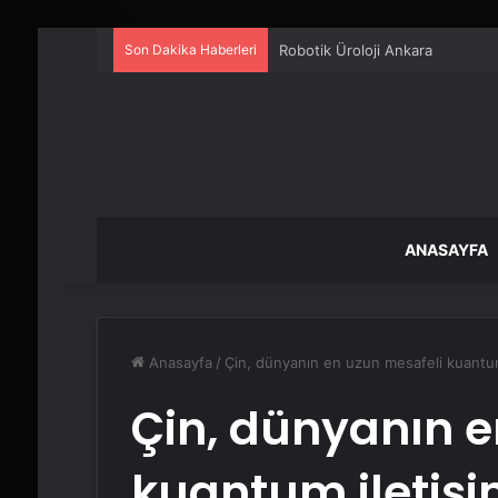
Son Dakika Haberleri
Robotik Üroloji Ankara
ANASAYFA
Anasayfa
/
Çin, dünyanın en uzun mesafeli kuantum 
Çin, dünyanın e
kuantum iletişim