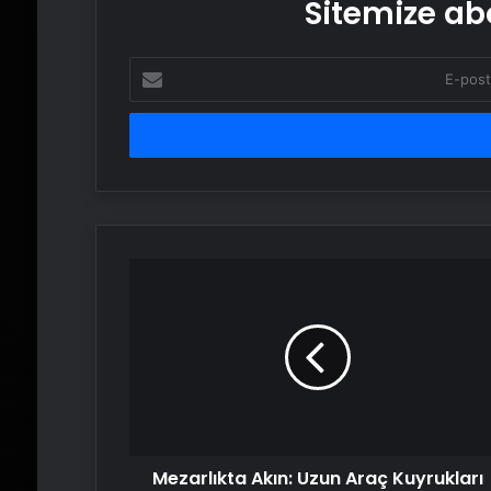
Sitemize abo
E-
posta
adresinizi
girin
Mezarlıkta
Akın:
Uzun
Araç
Kuyrukları
Mezarlıkta Akın: Uzun Araç Kuyrukları