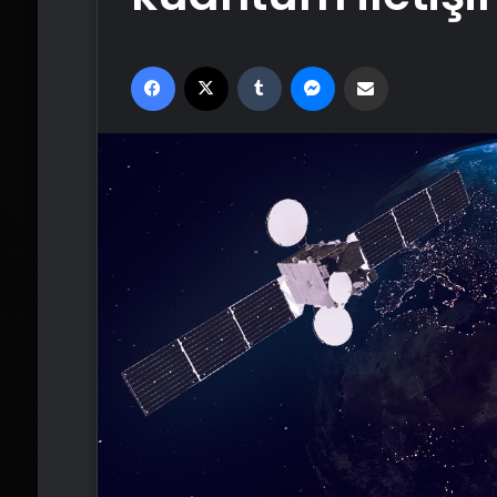
Facebook
X
Tumblr
Messenger
Email'den paylaş