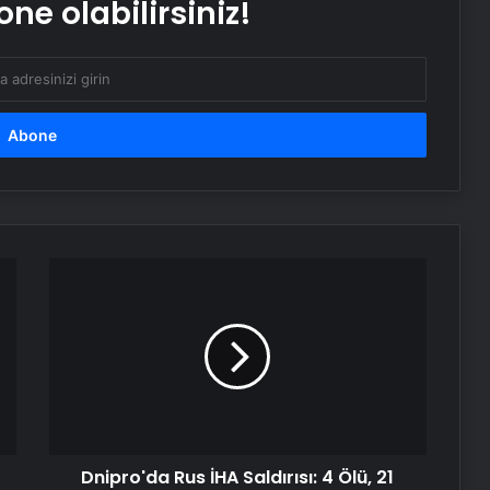
ne olabilirsiniz!
Nişantaşı Üniversitesi’nden 2026 YKS
Adaylarına Çifte Güvence: Sabit
Ücret ve Kesintisiz Burs
Ankara rent a car
25 Yıllık Miras Davasında Gözler
Temmuz Ayındaki Karar
Duruşmasına Çevrildi
Dnipro'da
Rus
Robotik Üroloji Ankara
İHA
Saldırısı:
4
Ölü,
Ortopodoloji İle Diyabetik Ayak
21
Yarası Tedavisi
Yaralı
Dnipro'da Rus İHA Saldırısı: 4 Ölü, 21