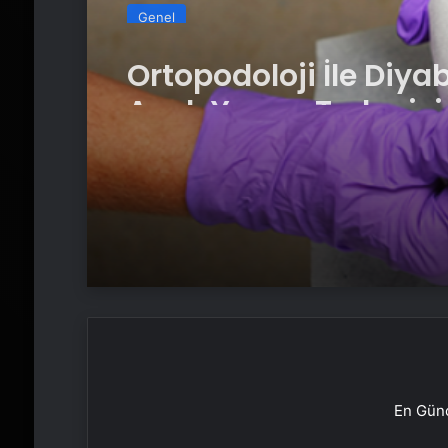
Genel
Ortopodoloji İle Diya
Ayak Yarası Tedavisi
En Günc