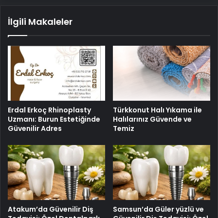
İlgili Makaleler
Erdal Erkoç Rhinoplasty
Türkkonut Halı Yıkama ile
Uzmanı: Burun Estetiğinde
Halılarınız Güvende ve
Güvenilir Adres
Temiz
Atakum’da Güvenilir Diş
Samsun’da Güler yüzlü ve