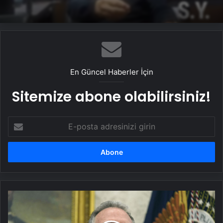
En Güncel Haberler İçin
Sitemize abone olabilirsiniz!
E-
posta
adresinizi
girin
Trump'ın
Özel
Temsilcisi