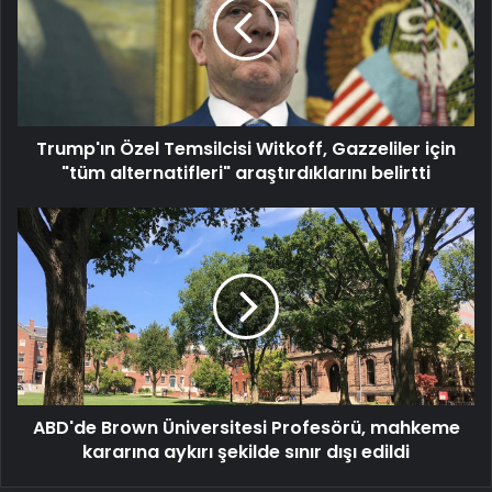
Witkoff,
Gazzeliler
için
"tüm
alternatifleri"
araştırdıklarını
Trump'ın Özel Temsilcisi Witkoff, Gazzeliler için
belirtti
"tüm alternatifleri" araştırdıklarını belirtti
ABD'de
Brown
Üniversitesi
Profesörü,
mahkeme
kararına
aykırı
şekilde
sınır
ABD'de Brown Üniversitesi Profesörü, mahkeme
dışı
edildi
kararına aykırı şekilde sınır dışı edildi