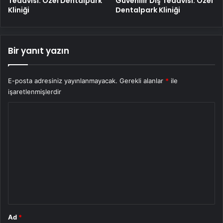
Tedavisi: Özel Dentalpark
Güvenilir Diş Tedavisi: Özel
Kliniği
Dentalpark Kliniği
Bir yanıt yazın
E-posta adresiniz yayınlanmayacak.
Gerekli alanlar
*
ile
işaretlenmişlerdir
Y
o
r
u
m
*
Ad
*