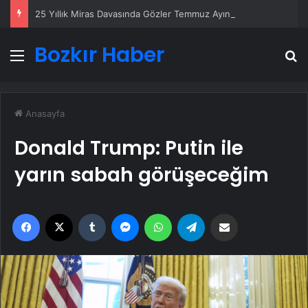
25 Yıllık Miras Davasında Gözler Temmuz Ayındaki Karar Duruşmasına Çevrildi
Bozkır Haber
Menü
A
Anasayfa
Donald Trump: Putin ile
yarın sabah görüşeceğim
Facebook
X
Tumblr
Messenger
WhatsApp
Telegram
Email'den paylaş