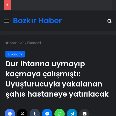
Bozkır Haber
Menü
A
Anasayfa
/
Ekonomi
Ekonomi
Dur ihtarına uymayıp
kaçmaya çalışmıştı:
Uyuşturucuyla yakalanan
şahıs hastaneye yatırılacak
Facebook
X
Tumblr
Messenger
WhatsApp
Telegram
Email'den paylaş