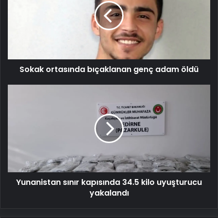
genç
adam
öldü
Sokak ortasında bıçaklanan genç adam öldü
Yunanistan
sınır
kapısında
34.5
kilo
uyuşturucu
yakalandı
Yunanistan sınır kapısında 34.5 kilo uyuşturucu
yakalandı