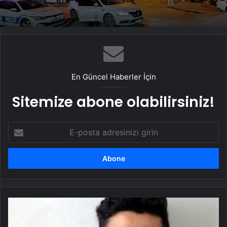
En Güncel Haberler İçin
Sitemize abone olabilirsiniz!
E-
posta
adresinizi
girin
Sokak
ortasında
bıçaklanan