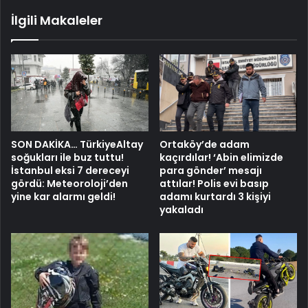
İlgili Makaleler
SON DAKİKA… TürkiyeAltay
Ortaköy’de adam
soğukları ile buz tuttu!
kaçırdılar! ‘Abin elimizde
İstanbul eksi 7 dereceyi
para gönder’ mesajı
gördü: Meteoroloji’den
attılar! Polis evi basıp
yine kar alarmı geldi!
adamı kurtardı 3 kişiyi
yakaladı