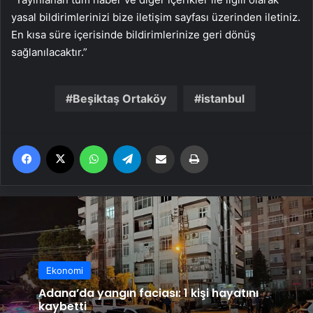
yasal bildirimlerinizi bize iletişim sayfası üzerinden iletiniz.
En kısa süre içerisinde bildirimlerinize geri dönüş
sağlanılacaktır.”
Beşiktaş Ortaköy
istanbul
Facebook
X
WhatsApp
Telegram
Email'den paylaş
Yaz
Ekonomi
Adana’da yangın faciası: 1 kişi hayatını
kaybetti