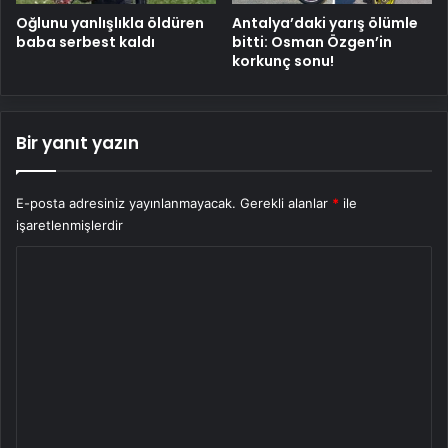
Oğlunu yanlışlıkla öldüren
Antalya’daki yarış ölümle
baba serbest kaldı
bitti: Osman Özgen’in
korkunç sonu!
Bir yanıt yazın
E-posta adresiniz yayınlanmayacak.
Gerekli alanlar
*
ile
işaretlenmişlerdir
Y
o
r
u
m
*