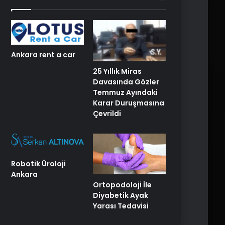
Ankara rent a car
25 Yıllık Miras
Davasında Gözler
Temmuz Ayındaki
Karar Duruşmasına
Çevrildi
Robotik Üroloji
Ankara
Ortopodoloji İle
Diyabetik Ayak
Yarası Tedavisi