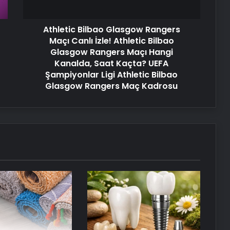
Athletic
Ankara rent a car
Bilbao
Athletic Bilbao Glasgow Rangers
Glasgow
Rangers
Maçı Canlı İzle! Athletic Bilbao
25 Yıllık Miras Davasında Gözler
Maçı
Glasgow Rangers Maçı Hangi
Temmuz Ayındaki Karar
Hangi
Kanalda, Saat Kaçta? UEFA
Duruşmasına Çevrildi
Kanalda,
Şampiyonlar Ligi Athletic Bilbao
Saat
Glasgow Rangers Maç Kadrosu
Robotik Üroloji Ankara
Kaçta?
UEFA
Şampiyonlar
Ligi
Ortopodoloji İle Diyabetik Ayak
Athletic
Yarası Tedavisi
Bilbao
Glasgow
Rangers
Maç
Kadrosu