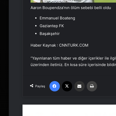
Aaron Boupendza’nın ölüm sebebi belli oldu
Emmanuel Boateng
Gaziantep FK
Başakşehir
Haber Kaynak : CNNTURK.COM
“Yayınlanan tüm haber ve diğer içerikler ile ilgil
üzerinden iletiniz. En kısa süre içerisinde bildi
Facebook
X
Email'den paylaş
Yaz
Paylaş
Sonrakini Oku