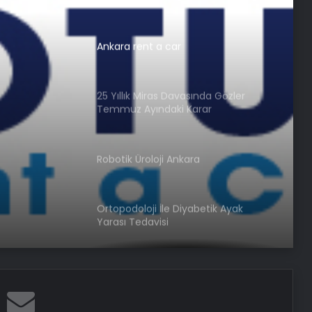
Ücret ve Kesintisiz Burs
Ankara rent a car
25 Yıllık Miras Davasında Gözler
Temmuz Ayındaki Karar
Duruşmasına Çevrildi
Robotik Üroloji Ankara
Ortopodoloji İle Diyabetik Ayak
Yarası Tedavisi
Zihnin Gizemli Sınırları ve Ötesi :
Nasılnedir.com