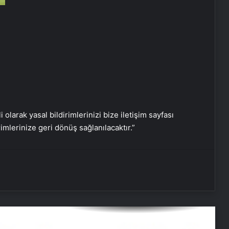
Nasılnedir.com
Serjoy : Dijital Medya Ajansı, Google
Reklam Ajansı, SEO Ajansı ve Web
Tasarım Ajansı
UETDS Nedir ? Uetds.com İle Akıllı
Dijital Taşımacılık Yazılımı
i olarak yasal bildirimlerinizi bize iletişim sayfası
rimlerinize geri dönüş sağlanılacaktır.”
Umre Ne Kadar
Batıkent Halı Yıkama: Profesyonel ve
Güvenilir Hizmet
Nişantaşı Üniversitesi’nden 2026 YKS
Adaylarına Çifte Güvence: Sabit