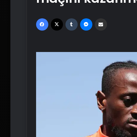
Facebook
X
Tumblr
Messenger
Email'den paylaş