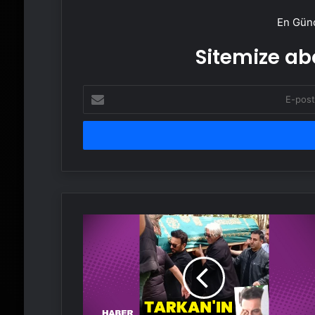
En Günc
Sitemize abo
E-
posta
adresinizi
girin
Tarkan'ın
anne
acısı