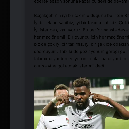
ederek sezon sonuna kadar bu şekilde devam etm
Başakşehir’in iyi bir takım olduğunu belirten
İyi bir ekibe sahibiz, iyi bir takıma sahibiz. Ç
İyi işler de çıkartıyoruz. Bu performansla deva
her maç önemli. Bir oyuncu için her maç önemlid
biz de çok iyi bir takımız. İyi bir şekilde oda
sporcuyum. Tabi ki de pozisyonum gereği gol a
takımıma yardım ediyorum, onlar bana yardım e
olursa yine gol atmak isterim’’ dedi.