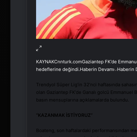
KAYNAK
Cnnturk.com
Gaziantep FK’de Emmanue
hedeflerine değindi.
Haberin Devamı
Haberin 
Trendyol Süper Lig’in 32’nci haftasında sahas
olan Gaziantep FK’de Ganalı golcü Emmanuel 
basın mensuplarına açıklamalarda bulundu.
“KAZANMAK İSTİYORUZ”
Boateng, son haftalardaki performansından mem