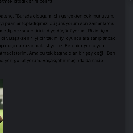
ek istediklerini belirtti.
 Boateng, “Burada olduğum için gerçekten çok mutluyum.
ok iyi puanlar topladığımızı düşünüyorum son zamanlarda.
m edip sezonu bitiririz diye düşünüyorum. Bizim için
ir. Başakşehir iyi bir takım, iyi oyunculara sahip ancak
klanıp maçı da kazanmak istiyoruz. Ben bir oyuncuyum,
tmak isterim. Ama bu tek başına olan bir şey değil. Ben
diyor; gol atıyorum. Başakşehir maçında da nasip
Zihnin Gizemli Sınırları ve Ötesi :