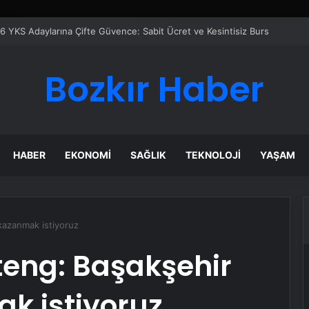
Bozkır Haber
HABER
EKONOMI
SAĞLIK
TEKNOLOJI
YAŞAM
kazanmak istiyoruz
eng: Başakşehir
k istiyoruz