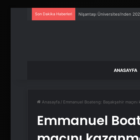
Son Dakika Haberleri
Ankara rent a car
ANASAYFA
Anasayfa
/
Emmanuel Boateng: Başakşehir maçını 
Emmanuel Boat
maçını kazanma