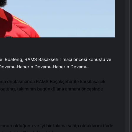
l Boateng, RAMS Başakşehir maçı öncesi konuştu ve
Devamı
Haberin Devamı
Haberin Devamı
ında deplasmanda RAMS Başakşehir ile karşılaşacak
Boateng, takımının bugünkü antrenmanı öncesinde
nun olduğunu ve iyi bir takıma sahip olduklarını ifade