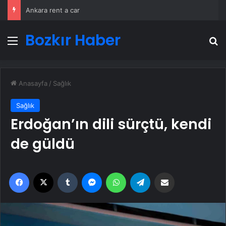
Ankara rent a car
Bozkır Haber
Menü
A
Anasayfa
/
Sağlık
Sağlık
Erdoğan’ın dili sürçtü, kendi
de güldü
Facebook
X
Tumblr
Messenger
WhatsApp
Telegram
Email'den paylaş