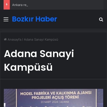
Ankara rent a car
Bozkır Haber
Menü
A
Anasayfa
/
Adana Sanayi Kampüsü
Adana Sanayi
Kampüsü