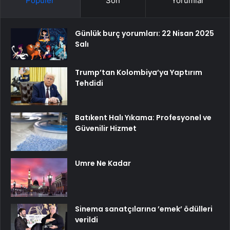
Popüler
Son
Yorumlar
Günlük burç yorumları: 22 Nisan 2025
Salı
Trump’tan Kolombiya’ya Yaptırım
Tehdidi
Batıkent Halı Yıkama: Profesyonel ve
Güvenilir Hizmet
Umre Ne Kadar
Sinema sanatçılarına ’emek’ ödülleri
verildi