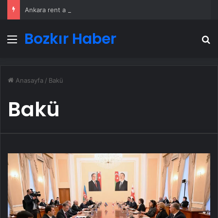
Ankara rent a car
Bozkır Haber
Menü
A
Anasayfa
/
Bakü
Bakü