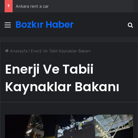
Ankara rent a car
Bozkır Haber
Menü
A
Anasayfa
/
Enerji Ve Tabii Kaynaklar Bakanı
Enerji Ve Tabii
Kaynaklar Bakanı