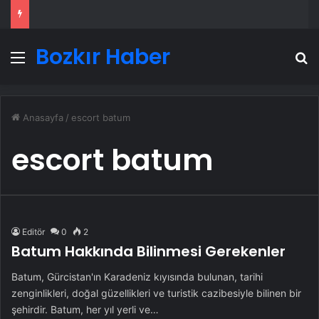
Bozkır Haber
Menü
A
Anasayfa
/
escort batum
escort batum
Editör
0
2
Batum Hakkında Bilinmesi Gerekenler
Batum, Gürcistan'ın Karadeniz kıyısında bulunan, tarihi
zenginlikleri, doğal güzellikleri ve turistik cazibesiyle bilinen bir
şehirdir. Batum, her yıl yerli ve…