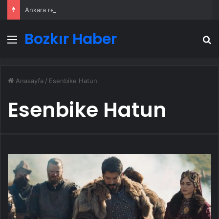
Ankara rent a car
Bozkır Haber
Menü
A
Anasayfa
/
Esenbike Hatun
Esenbike Hatun