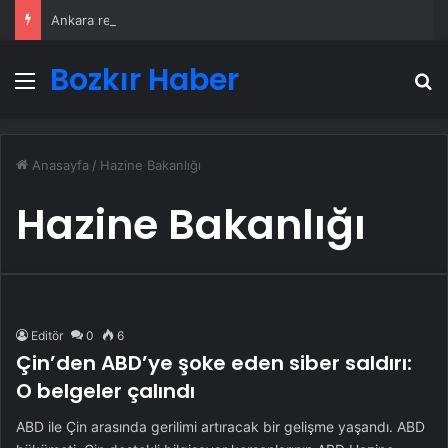
Ankara rent a car
Bozkır Haber
Menü
A
Anasayfa
/
Hazine Bakanlığı
Hazine Bakanlığı
Editör
0
6
Çin’den ABD’ye şoke eden siber saldırı:
O belgeler çalındı
ABD ile Çin arasında gerilimi artıracak bir gelişme yaşandı. ABD