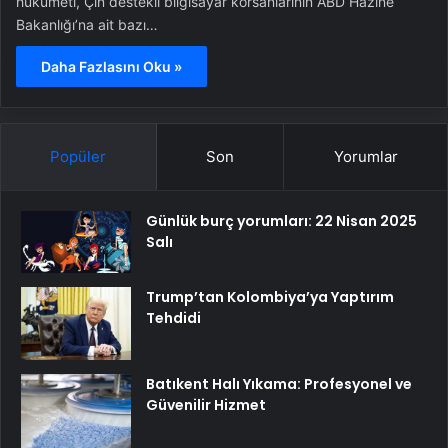
hükümeti, Çin destekli bilgisayar korsanlarının ABD Hazine
Bakanlığı’na ait bazı…
Daha Fazlasını Oku »
Popüler
Son
Yorumlar
Günlük burç yorumları: 22 Nisan 2025
Salı
Trump’tan Kolombiya’ya Yaptırım
Tehdidi
Batıkent Halı Yıkama: Profesyonel ve
Güvenilir Hizmet