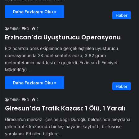
Daha Fazlasını Oku »
Haber
Editör
0
2
Erzincan’da Uyuşturucu Operasyonu
Erzincan’da polis ekiplerince gerçekleştirilen uyuşturucu
operasyonunda 28 adet sentetik ecza, 3,82 gram
metamfetamin maddesi ele geçirildi. Erzincan İl Emniyet
Müdürlüğü…
Daha Fazlasını Oku »
Haber
Editör
0
2
Giresun’da Trafik Kazası: 1 Ölü, 1 Yaralı
Giresun’un merkez ilçesine bağlı Duroğlu beldesinde meydana
gelen trafik kazasında bir kişi hayatını kaybetti, bir kişi ise
yaralandı. Edinilen bilgilere…