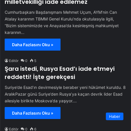
milletvekilliği iade edilemez
Cumhurbaşkanı Başdanışmanı Mehmet Uçum, AYM’nin Can
Atalay kararının TBMM Genel Kurulu’nda okutulasıyla ilgili,
“Bizim sistemimizde ve Anayasa’da kesinleşmiş mahkumiyet
kararının…
Daha Fazlasını Oku »
Editör
0
5
Şara istedi, Rusya Esad’ı iade etmeyi
reddetti! İşte gerekçesi
Suriye’de Esad’ın devirmesiyle beraber yeni hükümet kuruldu. 8
AralıkPazar günü Suriye’den Rusya’ya kaçan devrik lider Esad
ailesiyle birlikte Moskova’da yaşıyor.…
Daha Fazlasını Oku »
Haber
Editör
0
6