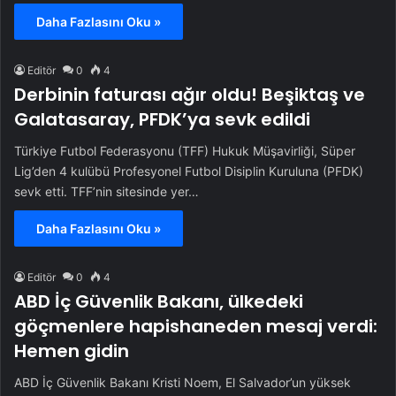
Daha Fazlasını Oku »
Editör
0
4
Derbinin faturası ağır oldu! Beşiktaş ve
Galatasaray, PFDK’ya sevk edildi
Türkiye Futbol Federasyonu (TFF) Hukuk Müşavirliği, Süper
Lig’den 4 kulübü Profesyonel Futbol Disiplin Kuruluna (PFDK)
sevk etti. TFF’nin sitesinde yer…
Daha Fazlasını Oku »
Editör
0
4
ABD İç Güvenlik Bakanı, ülkedeki
göçmenlere hapishaneden mesaj verdi:
Hemen gidin
ABD İç Güvenlik Bakanı Kristi Noem, El Salvador’un yüksek