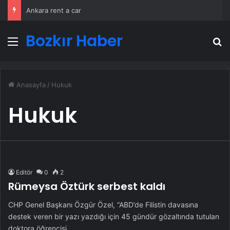
Ankara rent a car
Bozkır Haber
Menü
A
Anasayfa
/
Hukuk
Hukuk
Editör
0
2
Rümeysa Öztürk serbest kaldı
CHP Genel Başkanı Özgür Özel, “ABD’de Filistin davasına
destek veren bir yazı yazdığı için 45 gündür gözaltında tutulan
doktora öğrencisi…