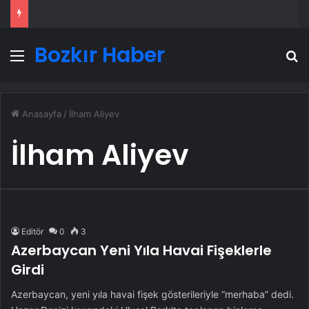
Bozkır Haber
Menü
A
Anasayfa
/
İlham Aliyev
İlham Aliyev
Editör
0
3
Azerbaycan Yeni Yıla Havai Fişeklerle
Girdi
Azerbaycan, yeni yıla havai fişek gösterileriyle “merhaba” dedi.