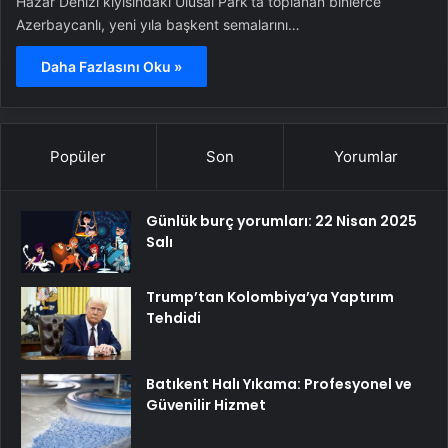
Hazar Denizi kıyısındaki Ulusal Park’ta toplanan binlerce
Azerbaycanlı, yeni yıla başkent semalarını…
Daha Fazlasını Oku »
Popüler
Son
Yorumlar
Günlük burç yorumları: 22 Nisan 2025
Salı
Trump’tan Kolombiya’ya Yaptırım
Tehdidi
Batıkent Halı Yıkama: Profesyonel ve
Güvenilir Hizmet