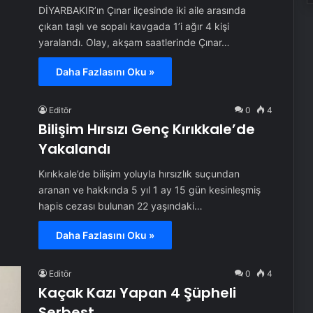
DİYARBAKIR’ın Çınar ilçesinde iki aile arasında
çıkan taşlı ve sopalı kavgada 1’i ağır 4 kişi
yaralandı. Olay, akşam saatlerinde Çınar…
Daha Fazlasını Oku »
Editör
0
4
Bilişim Hırsızı Genç Kırıkkale’de
Yakalandı
Kırıkkale’de bilişim yoluyla hırsızlık suçundan
aranan ve hakkında 5 yıl 1 ay 15 gün kesinleşmiş
hapis cezası bulunan 22 yaşındaki…
Daha Fazlasını Oku »
Editör
0
4
Kaçak Kazı Yapan 4 Şüpheli
Serbest