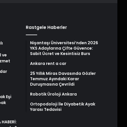
Rastgele Haberler
Nişantaşı Üniversitesi’nden 2026
lı
YKS Adaylarına Çifte Güvence:
Sabit Ücret ve Kesintisiz Burs
l ve
izmet
Ankara rent a car
dar
25 Yıllık Miras Davasında Gözler
Temmuz Ayındaki Karar
Duruşmasına Çevrildi
Robotik Üroloji Ankara
ak Eşi
bak
Ortopodoloji İle Diyabetik Ayak
Yarası Tedavisi
 HABERİ: