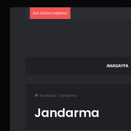
Son Dakika Haberleri
ANASAYFA
Anasayfa
/
Jandarma
Jandarma