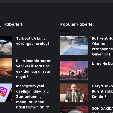
ji Haberleri
Popüler Haberler
Türksat 6A kalıcı
Batıkent Ha
yörüngesine ulaştı
Yıkama:
Profesyone
Güvenilir H
Bilim insanlarından
Umre Ne Ka
yeni keşif: Mars’ta
eskiden yaşam var
mıydı?
Instagram yeni
Derya Bakb
özelliğini duyurdu:
Bülent Bak
Zamanlanmış
Kimdir ?
mesajlar! Mesaj
nasıl zamanlanır?
SON DAKİKA