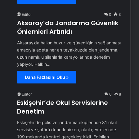
Editör
0
3
Aksaray’da Jandarma Güvenlik
Önlemleri Artırıldı
Aksaray’da halkın huzur ve güvenliğinin sağlanması
amacıyla adeta her an teyakkuzda olan jandarma,
uzun namlulu silahlarla karayollarında denetim
yapıyor. Halkın…
Daha Fazlasını Oku »
Editör
0
8
Eskişehir’de Okul Servislerine
Denetim
Eskişehir’de polis ve jandarma ekiplerince 81 okul
servisi ve şoförü denetlenirken, okul çevrelerinde
199 mekanda kontrol gerçekleştirildi. Edinilen