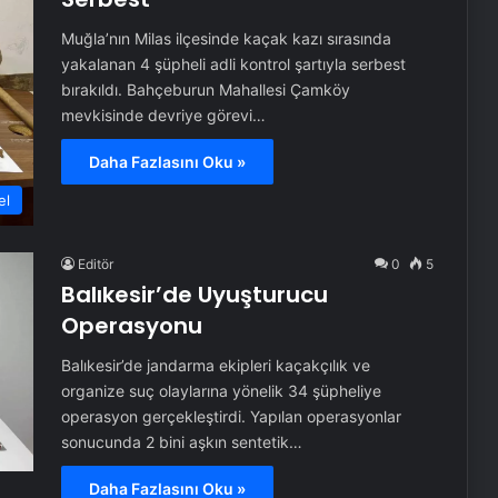
Muğla’nın Milas ilçesinde kaçak kazı sırasında
yakalanan 4 şüpheli adli kontrol şartıyla serbest
bırakıldı. Bahçeburun Mahallesi Çamköy
mevkisinde devriye görevi…
Daha Fazlasını Oku »
el
Editör
0
5
Balıkesir’de Uyuşturucu
Operasyonu
Balıkesir’de jandarma ekipleri kaçakçılık ve
organize suç olaylarına yönelik 34 şüpheliye
operasyon gerçekleştirdi. Yapılan operasyonlar
sonucunda 2 bini aşkın sentetik…
Daha Fazlasını Oku »