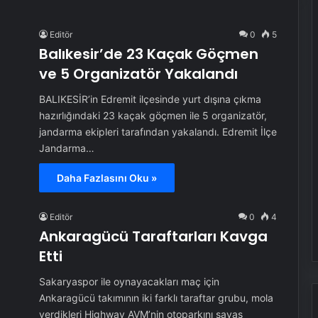
Editör
0
5
Balıkesir’de 23 Kaçak Göçmen
ve 5 Organizatör Yakalandı
BALIKESİR’in Edremit ilçesinde yurt dışına çıkma
hazırlığındaki 23 kaçak göçmen ile 5 organizatör,
jandarma ekipleri tarafından yakalandı. Edremit İlçe
Jandarma…
Daha Fazlasını Oku »
Editör
0
4
Ankaragücü Taraftarları Kavga
Etti
Sakaryaspor ile oynayacakları maç için
Ankaragücü takımının iki farklı taraftar grubu, mola
verdikleri Highway AVM’nin otoparkını savaş