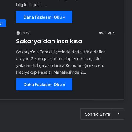
bilgilere göre,…
Daha Fazlasını Oku »
el
Editör
0
4
Sakarya’dan kısa kısa
Sakarya’nın Taraklı ilçesinde dedektörle define
arayan 2 zanlı jandarma ekiplerince suçüstü
yakalandı. İlçe Jandarma Komutanlığı ekipleri,
Hacıyakup Paşalar Mahallesi’nde 2…
Daha Fazlasını Oku »
Sonraki Sayfa