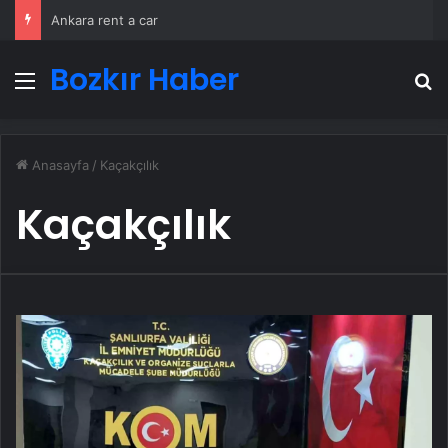
Ankara rent a car
Bozkır Haber
Menü
A
Anasayfa
/
Kaçakçılık
Kaçakçılık