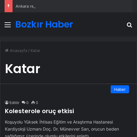
Ankara rent a car
Bozkır Haber
Menü
A
Anasayfa
/
Katar
Katar
Haber
Editör
0
0
Kolesterole oruç etkisi
Koşuyolu Yüksek İhtisas Eğitim ve Araştırma Hastanesi
Kardiyoloji Uzmanı Doç. Dr. Münevver Sarı, orucun beden
sağlığımız üzerinde olumlu etkilerini anlattı.…