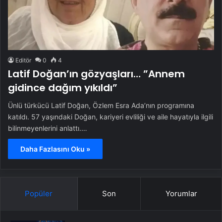
Editör
0
4
Latif Doğan’ın gözyaşları… ”Annem
gidince dağım yıkıldı”
Ünlü türkücü Latif Doğan, Özlem Esra Ada’nın programına
katıldı. 57 yaşındaki Doğan, kariyeri evliliği ve aile hayatıyla ilgili
bilinmeyenlerini anlattı.…
Daha Fazlasını Oku »
Popüler
Son
Yorumlar