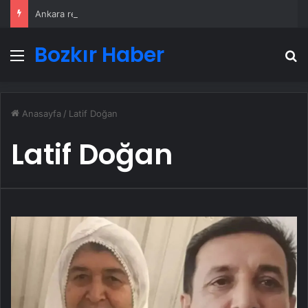
Ankara rent a car
Bozkır Haber
Menü
A
Anasayfa
/
Latif Doğan
Latif Doğan