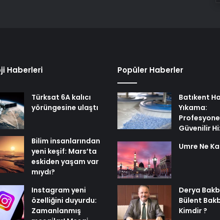
ji Haberleri
Popüler Haberler
Türksat 6A kalıcı
Batıkent Ha
yörüngesine ulaştı
Yıkama:
Profesyone
Güvenilir H
Bilim insanlarından
Umre Ne Ka
yeni keşif: Mars’ta
eskiden yaşam var
mıydı?
Instagram yeni
Derya Bakb
özelliğini duyurdu:
Bülent Bak
Zamanlanmış
Kimdir ?