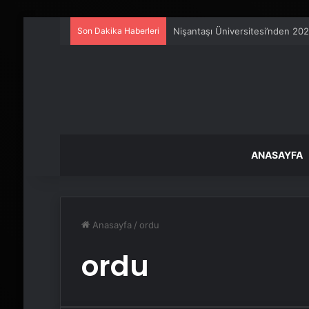
Son Dakika Haberleri
Nişantaşı Üniversitesi’nden 202
ANASAYFA
Anasayfa
/
ordu
ordu