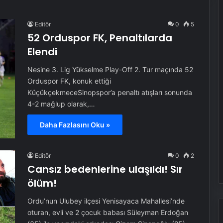
Editör
0
5
52 Orduspor FK, Penaltılarda
Elendi
Nesine 3. Lig Yükselme Play-Off 2. Tur maçında 52
Orduspor FK, konuk ettiği
KüçükçekmeceSinopspor’a penaltı atışları sonunda
4-2 mağlup olarak,…
Daha Fazlasını Oku »
Editör
0
2
Cansız bedenlerine ulaşıldı! Sır
ölüm!
Ordu’nun Ulubey ilçesi Yenisayaca Mahallesi’nde
oturan, evli ve 2 çocuk babası Süleyman Erdoğan