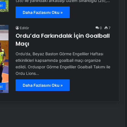
(35) ile yanındaki arkadaşı Gizem Sinanoğlu (25),…
el
Daha Fazlasını Oku »
Editör
0
7
Ordu’da Farkındalık İçin Goalball
Maçı
Ordu’da, Beyaz Baston Görme Engelliler Haftası
etkinlikleri kapsamında goalball maçı organize
edildi. Orduspor Görme Engelliler Goalball Takımı ile
Ordu Lions…
Daha Fazlasını Oku »
el