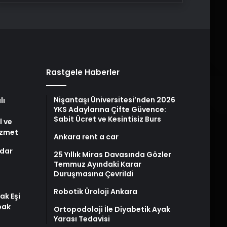
Rastgele Haberler
Nişantaşı Üniversitesi’nden 2026
lı
YKS Adaylarına Çifte Güvence:
Sabit Ücret ve Kesintisiz Burs
l ve
izmet
Ankara rent a car
dar
25 Yıllık Miras Davasında Gözler
Temmuz Ayındaki Karar
Duruşmasına Çevrildi
Robotik Üroloji Ankara
ak Eşi
bak
Ortopodoloji İle Diyabetik Ayak
Yarası Tedavisi