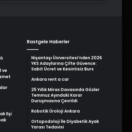
Rastgele Haberler
Nişantaşı Üniversitesi’nden 2026
lı
YKS Adaylarına Çifte Güvence:
Sabit Ücret ve Kesintisiz Burs
l ve
izmet
Ankara rent a car
dar
25 Yıllık Miras Davasında Gözler
Temmuz Ayındaki Karar
Duruşmasına Çevrildi
Robotik Üroloji Ankara
ak Eşi
bak
Ortopodoloji İle Diyabetik Ayak
Yarası Tedavisi