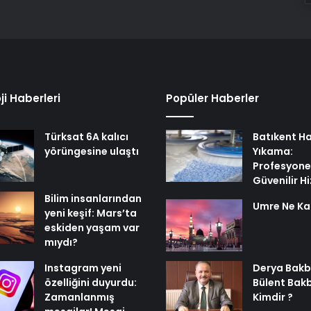
ji Haberleri
Popüler Haberler
Türksat 6A kalıcı
Batıkent Ha
yörüngesine ulaştı
Yıkama:
Profesyone
Güvenilir H
Bilim insanlarından
Umre Ne Ka
yeni keşif: Mars’ta
eskiden yaşam var
mıydı?
Instagram yeni
Derya Bakb
özelliğini duyurdu:
Bülent Bak
Zamanlanmış
Kimdir ?