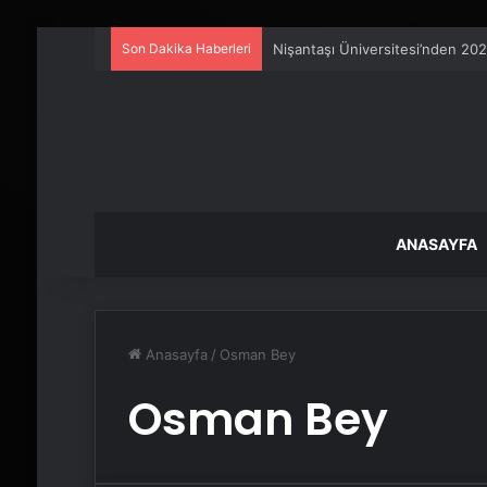
Son Dakika Haberleri
Nişantaşı Üniversitesi’nden 202
ANASAYFA
Anasayfa
/
Osman Bey
Osman Bey