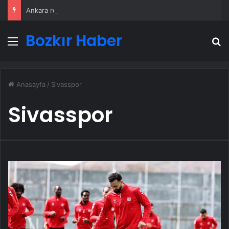
Ankara rent a car
Bozkır Haber
Menü
A
Anasayfa
/
Sivasspor
Sivasspor