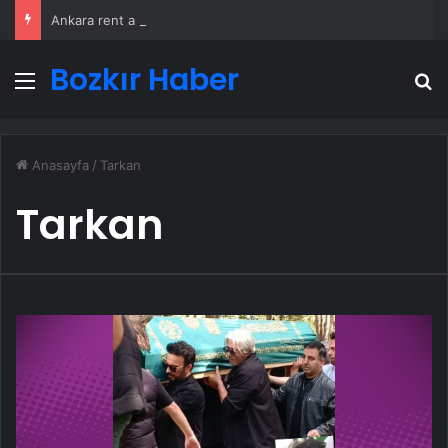
Ankara rent a car
Bozkır Haber
Menü
A
Anasayfa
/
Tarkan
Tarkan