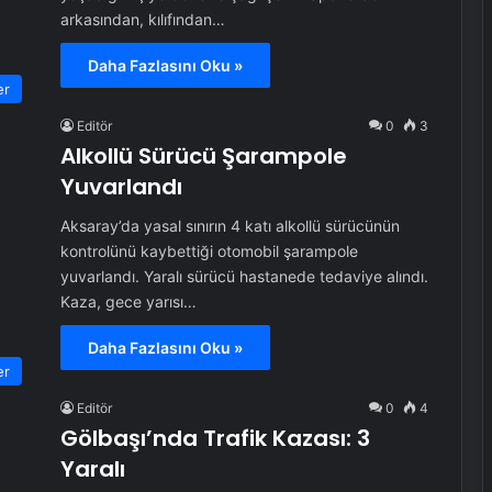
arkasından, kılıfından…
Daha Fazlasını Oku »
er
Editör
0
3
Alkollü Sürücü Şarampole
Yuvarlandı
Aksaray’da yasal sınırın 4 katı alkollü sürücünün
kontrolünü kaybettiği otomobil şarampole
yuvarlandı. Yaralı sürücü hastanede tedaviye alındı.
Kaza, gece yarısı…
Daha Fazlasını Oku »
er
Editör
0
4
Gölbaşı’nda Trafik Kazası: 3
Yaralı