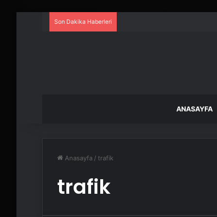
Son Dakika Haberleri
ANASAYFA
Anasayfa
/
trafik
trafik