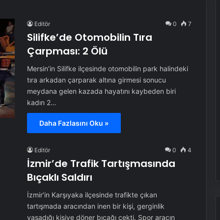
Editör
0
7
Silifke’de Otomobilin Tıra
Çarpması: 2 Ölü
Mersin’in Silifke ilçesinde otomobilin park halindeki
tıra arkadan çarparak altına girmesi sonucu
meydana gelen kazada hayatını kaybeden biri
kadın 2…
Daha Fazlasını Oku »
Editör
0
4
İzmir’de Trafik Tartışmasında
Bıçaklı Saldırı
İzmir’in Karşıyaka ilçesinde trafikte çıkan
tartışmada aracından inen bir kişi, gerginlik
yaşadığı kişiye döner bıçağı çekti. Spor aracın