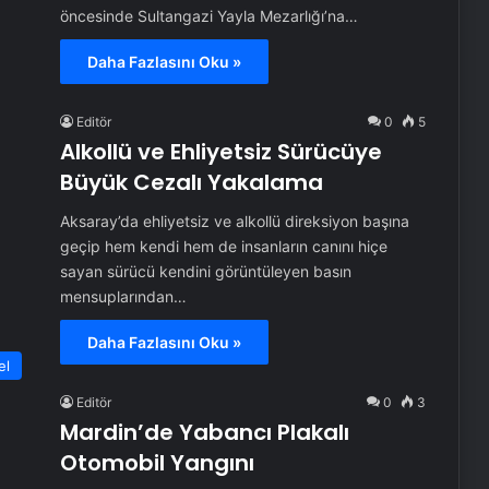
öncesinde Sultangazi Yayla Mezarlığı’na…
Daha Fazlasını Oku »
Editör
0
5
Alkollü ve Ehliyetsiz Sürücüye
Büyük Cezalı Yakalama
Aksaray’da ehliyetsiz ve alkollü direksiyon başına
geçip hem kendi hem de insanların canını hiçe
sayan sürücü kendini görüntüleyen basın
mensuplarından…
Daha Fazlasını Oku »
el
Editör
0
3
Mardin’de Yabancı Plakalı
Otomobil Yangını