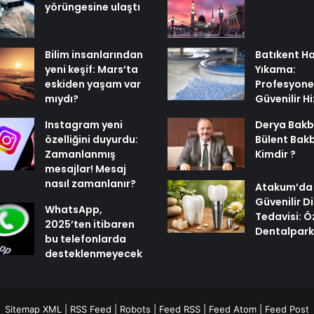
yörüngesine ulaştı
Bilim insanlarından
Batıkent Ha
yeni keşif: Mars’ta
Yıkama:
eskiden yaşam var
Profesyone
mıydı?
Güvenilir H
Instagram yeni
Derya Bakb
özelliğini duyurdu:
Bülent Bak
Zamanlanmış
Kimdir ?
mesajlar! Mesaj
nasıl zamanlanır?
Atakum’da
Güvenilir Di
WhatsApp,
Tedavisi: Ö
2025’ten itibaren
Dentalpark 
bu telefonlarda
desteklenmeyecek
Sitemap XML
|
RSS Feed
|
Robots
|
Feed RSS
|
Feed Atom
|
Feed Post