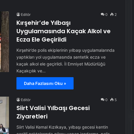
Editör
0
2
Kırşehir’de Yılbaşı
Uygulamasında Kaçak Alkol ve
Ecza Ele Geçirildi
Kırşehir’de polis ekiplerinin yılbaşı uygulamalarında
yaptıkları yol uygulamasında sentetik ecza ve
kaçak alkol ele geçirildi. İl Emniyet Müdürlüğü
Kaçakçılık ve…
Daha Fazlasını Oku »
Editör
0
5
Siirt Valisi Yılbaşı Gecesi
Ziyaretleri
Siirt Valisi Kemal Kızılkaya, yılbaşı gecesi kentin
çeşitli noktalarında görev yapan jandarma, polis,