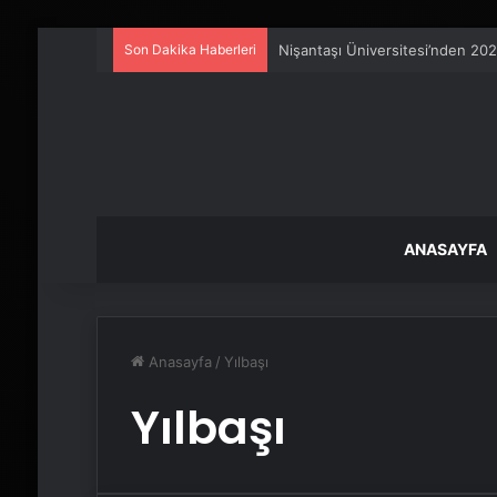
Son Dakika Haberleri
Nişantaşı Üniversitesi’nden 202
ANASAYFA
Anasayfa
/
Yılbaşı
Yılbaşı