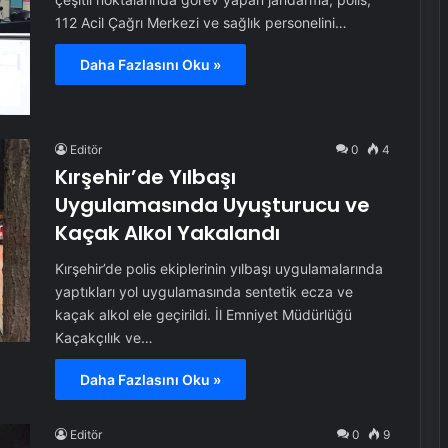
112 Acil Çağrı Merkezi ve sağlık personelini…
Daha Fazlasını Oku »
Editör
0
4
Kırşehir’de Yılbaşı
Uygulamasında Uyuşturucu ve
Kaçak Alkol Yakalandı
Kırşehir’de polis ekiplerinin yılbaşı uygulamalarında
yaptıkları yol uygulamasında sentetik ecza ve
kaçak alkol ele geçirildi. İl Emniyet Müdürlüğü
Kaçakçılık ve…
Daha Fazlasını Oku »
Editör
0
9