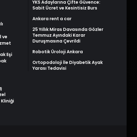
YKS Adaylarına Çifte Güvence:
Sabit Ücret ve Kesintisiz Burs
Ankara rent a car
lı
25 Yıllık Miras Davasında Gözler
Temmuz Ayındaki Karar
l ve
Duruşmasına Çevrildi
izmet
Robotik Üroloji Ankara
ak Eşi
bak
Ortopodoloji İle Diyabetik Ayak
Yarası Tedavisi
ş
zel
Kliniği