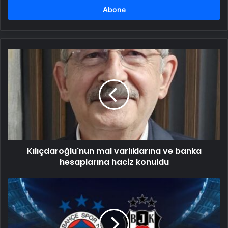
girin
Kılıçdaroğlu'nun
mal
varlıklarına
ve
banka
hesaplarına
haciz
konuldu
Kılıçdaroğlu'nun mal varlıklarına ve banka
hesaplarına haciz konuldu
Beşiktaş
1-
0
Fenerbahçe
(Maç