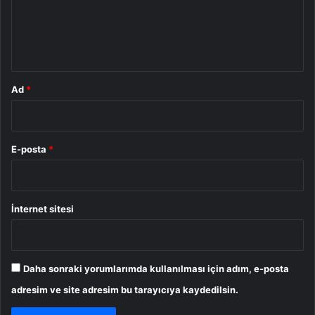
u
m
*
Ad
*
E-posta
*
İnternet sitesi
Daha sonraki yorumlarımda kullanılması için adım, e-posta
adresim ve site adresim bu tarayıcıya kaydedilsin.