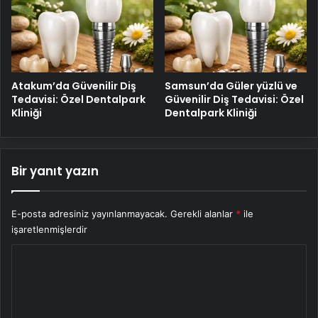
Atakum’da Güvenilir Diş
Samsun’da Güler yüzlü ve
Tedavisi: Özel Dentalpark
Güvenilir Diş Tedavisi: Özel
Kliniği
Dentalpark Kliniği
Bir yanıt yazın
E-posta adresiniz yayınlanmayacak.
Gerekli alanlar
*
ile
işaretlenmişlerdir
Y
o
r