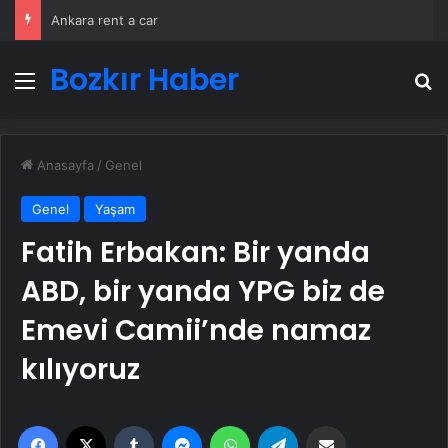
Ankara rent a car
Bozkır Haber
Menü
A
Anasayfa
/
Genel
Genel
Yaşam
Fatih Erbakan: Bir yanda
ABD, bir yanda YPG biz de
Emevi Camii’nde namaz
kılıyoruz
Facebook
X
Tumblr
Messenger
WhatsApp
Telegram
Email'den paylaş