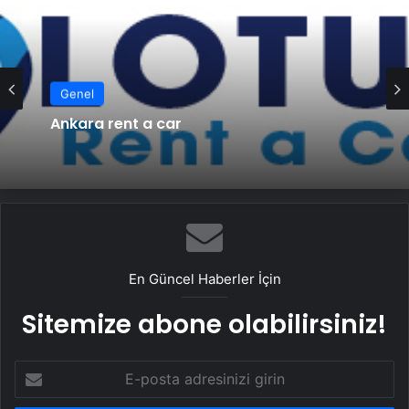
Genel
Ankara rent a car
En Güncel Haberler İçin
Sitemize abone olabilirsiniz!
E-
posta
adresinizi