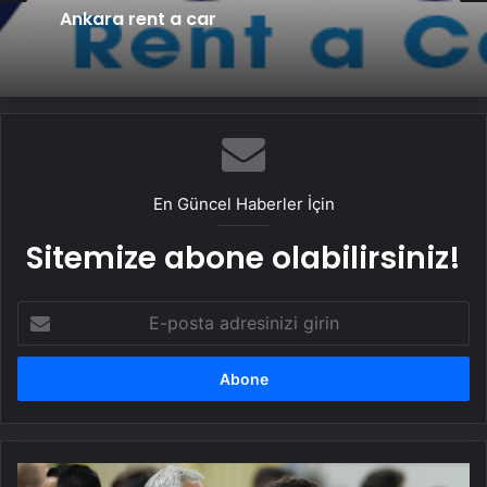
Ankara rent a car
En Güncel Haberler İçin
Sitemize abone olabilirsiniz!
E-
posta
adresinizi
girin
Dusan