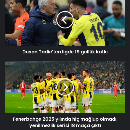
Tadic'ten
ligde
19
gollük
katkı
Dusan Tadic'ten ligde 19 gollük katkı
Fenerbahçe
2025
yılında
hiç
mağlup
olmadı,
yenilmezlik
serisi
18
Fenerbahçe 2025 yılında hiç mağlup olmadı,
maça
çıktı
yenilmezlik serisi 18 maça çıktı