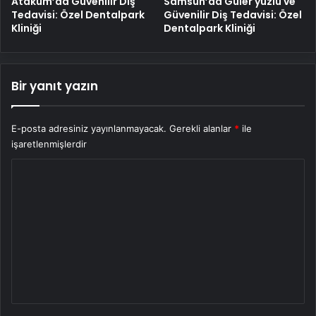
Atakum’da Güvenilir Diş
Samsun’da Güler yüzlü ve
Tedavisi: Özel Dentalpark
Güvenilir Diş Tedavisi: Özel
Kliniği
Dentalpark Kliniği
Bir yanıt yazın
E-posta adresiniz yayınlanmayacak.
Gerekli alanlar
*
ile
işaretlenmişlerdir
Y
o
r
u
m
*