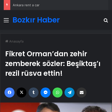
Ankara rent a car
Bozkır Haber
Menü
A
Anasayfa
Fikret Orman’dan zehir
zemberek sözler: Beşiktaş’ı
rezil rüsva ettin!
Facebook
X
Tumblr
Messenger
WhatsApp
Telegram
Email'den paylaş