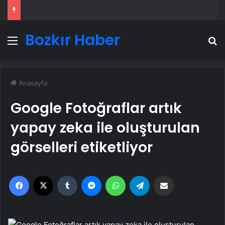
Bozkır Haber
Menü
A
Anasayfa
Google Fotoğraflar artık
yapay zeka ile oluşturulan
görselleri etiketliyor
Facebook
X
Tumblr
Messenger
WhatsApp
Telegram
Email'den paylaş