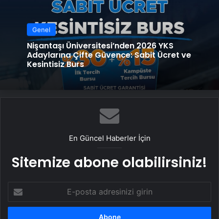
Genel
Nişantaşı Üniversitesi’nden 2026 YKS
Adaylarına Çifte Güvence: Sabit Ücret ve
Kesintisiz Burs
En Güncel Haberler İçin
Sitemize abone olabilirsiniz!
E-
posta
adresinizi
girin