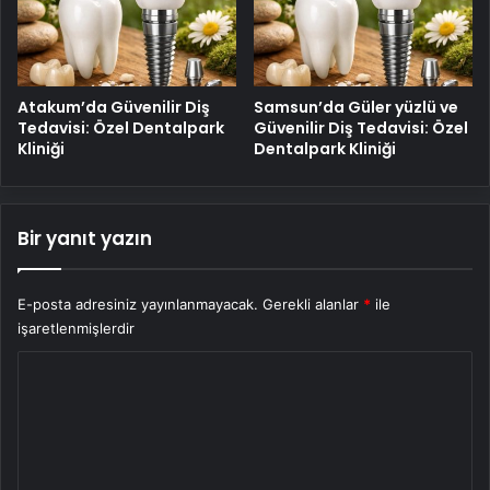
Atakum’da Güvenilir Diş
Samsun’da Güler yüzlü ve
Tedavisi: Özel Dentalpark
Güvenilir Diş Tedavisi: Özel
Kliniği
Dentalpark Kliniği
Bir yanıt yazın
E-posta adresiniz yayınlanmayacak.
Gerekli alanlar
*
ile
işaretlenmişlerdir
Y
o
r
u