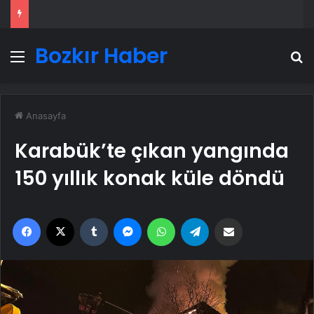
Bozkır Haber
Menü
A
Anasayfa
Karabük’te çıkan yangında
150 yıllık konak küle döndü
Facebook
X
Tumblr
Messenger
WhatsApp
Telegram
Email'den paylaş