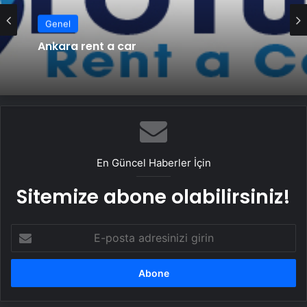
Genel
Ankara rent a car
En Güncel Haberler İçin
Sitemize abone olabilirsiniz!
E-
posta
adresinizi
girin