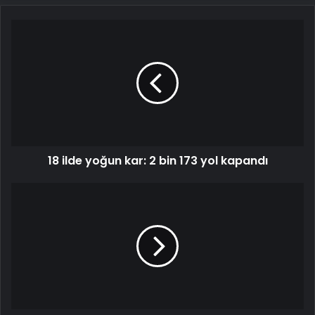
18
ilde
yoğun
kar:
2
bin
173
yol
kapandı
18 ilde yoğun kar: 2 bin 173 yol kapandı
Yokuşta
kayan
otomobil
taksiye
ve
evlere
çarptı:
O
anlar