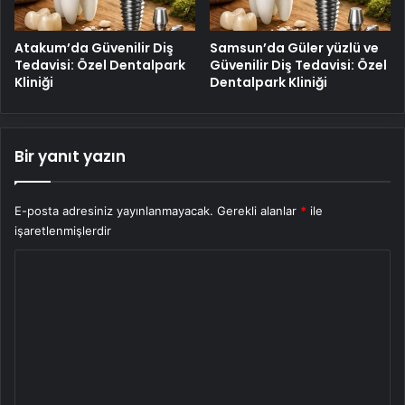
Atakum’da Güvenilir Diş
Samsun’da Güler yüzlü ve
Tedavisi: Özel Dentalpark
Güvenilir Diş Tedavisi: Özel
Kliniği
Dentalpark Kliniği
Bir yanıt yazın
E-posta adresiniz yayınlanmayacak.
Gerekli alanlar
*
ile
işaretlenmişlerdir
Y
o
r
u
m
*