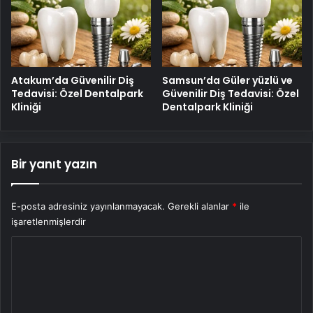
Atakum’da Güvenilir Diş
Samsun’da Güler yüzlü ve
Tedavisi: Özel Dentalpark
Güvenilir Diş Tedavisi: Özel
Kliniği
Dentalpark Kliniği
Bir yanıt yazın
E-posta adresiniz yayınlanmayacak.
Gerekli alanlar
*
ile
işaretlenmişlerdir
Y
o
r
u