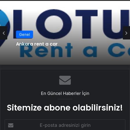
Genel
Ankara rent a car
En Güncel Haberler İçin
Sitemize abone olabilirsiniz!
E-
posta