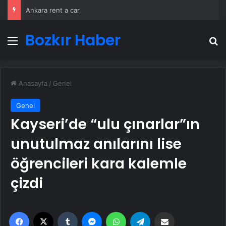
Ankara rent a car
Bozkır Haber
Menü
A
Anasayfa
/
Genel
Genel
Kayseri’de “ulu çınarlar”ın
unutulmaz anılarını lise
öğrencileri kara kalemle
çizdi
Facebook
X
Tumblr
Messenger
WhatsApp
Telegram
Email'den paylaş