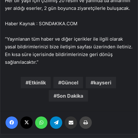
Her bir yaşlı için çizilmiş 20 resim ve yanında da anılarının
yer aldığı eserler, 2 gün boyunca ziyaretçilerle buluşacak.
Haber Kaynak : SONDAKIKA.COM
“Yayınlanan tüm haber ve diğer içerikler ile ilgili olarak
yasal bildirimlerinizi bize iletişim sayfası üzerinden iletiniz.
En kısa süre içerisinde bildirimlerinize geri dönüş
sağlanılacaktır.”
Etkinlik
Güncel
kayseri
Son Dakika
Facebook
X
WhatsApp
Telegram
Email'den paylaş
Yaz