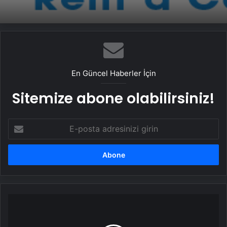
En Güncel Haberler İçin
Sitemize abone olabilirsiniz!
E-
posta
adresinizi
girin
Kimsesiz
adamın
vasiyeti