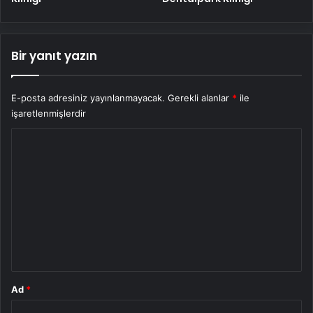
Bir yanıt yazın
E-posta adresiniz yayınlanmayacak.
Gerekli alanlar
*
ile
işaretlenmişlerdir
Y
o
r
u
m
*
Ad
*