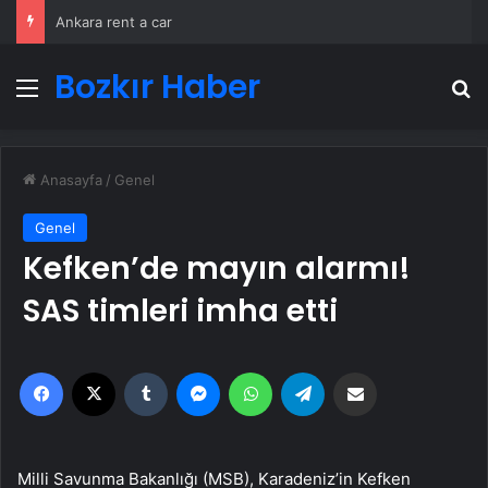
Ankara rent a car
Bozkır Haber
Menü
A
Anasayfa
/
Genel
Genel
Kefken’de mayın alarmı!
SAS timleri imha etti
Facebook
X
Tumblr
Messenger
WhatsApp
Telegram
Email'den paylaş
Milli Savunma Bakanlığı (MSB), Karadeniz’in Kefken