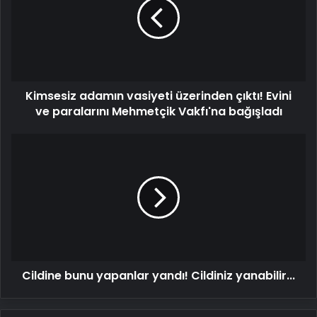
üzerinden
çıktı!
Evini
ve
paralarını
Mehmetçik
Kimsesiz adamın vasiyeti üzerinden çıktı! Evini
Vakfı'na
bağışladı
ve paralarını Mehmetçik Vakfı'na bağışladı
Cildine
bunu
yapanlar
yandı!
Cildiniz
yanabilir...
Cildine bunu yapanlar yandı! Cildiniz yanabilir...