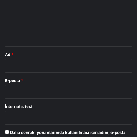
r
u
m
*
Ad
*
E-posta
*
İnternet sitesi
Daha sonraki yorumlarımda kullanılması için adım, e-posta