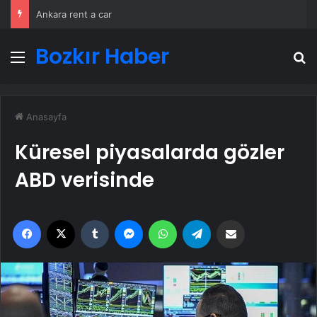
Ankara rent a car
Bozkır Haber
Menü
A
Anasayfa
Küresel piyasalarda gözler
ABD verisinde
Facebook
X
Tumblr
Messenger
WhatsApp
Telegram
Email'den paylaş