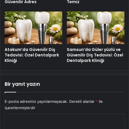
Güvenilir Adres
Temiz
Atakum’da Güvenilir Diş
Samsun’da Güler yüzlü ve
Tedavisi: Özel Dentalpark
Güvenilir Diş Tedavisi: Özel
Kliniği
Dentalpark Kliniği
Bir yanıt yazın
E-posta adresiniz yayınlanmayacak.
Gerekli alanlar
*
ile
işaretlenmişlerdir
Y
o