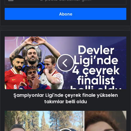
posta
adresinizi
girin
Şampiyonlar
Ligi'nde
çeyrek
finale
yükselen
takımlar
belli
oldu
Şampiyonlar Ligi'nde çeyrek finale yükselen
takımlar belli oldu
Genç
kadın
parkta