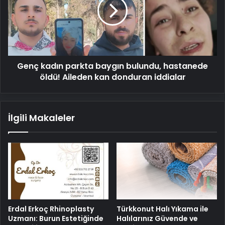
baygın
bulundu,
hastanede
öldü!
Aileden
kan
Genç kadın parkta baygın bulundu, hastanede
donduran
iddialar
öldü! Aileden kan donduran iddialar
İlgili Makaleler
Erdal Erkoç Rhinoplasty
Türkkonut Halı Yıkama ile
Uzmanı: Burun Estetiğinde
Halılarınız Güvende ve