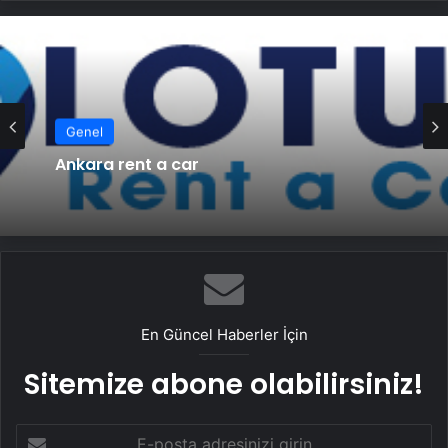
Genel
Ankara rent a car
En Güncel Haberler İçin
Sitemize abone olabilirsiniz!
E-