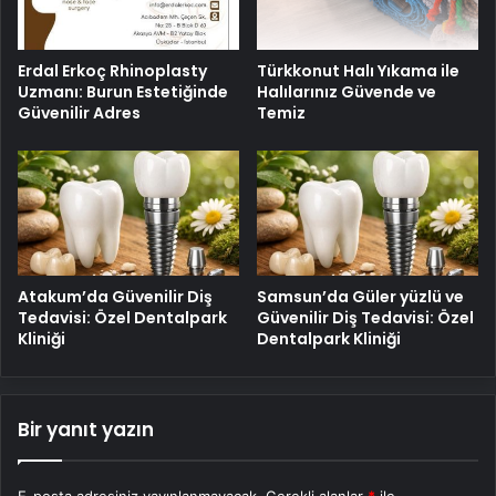
Erdal Erkoç Rhinoplasty
Türkkonut Halı Yıkama ile
Uzmanı: Burun Estetiğinde
Halılarınız Güvende ve
Güvenilir Adres
Temiz
Atakum’da Güvenilir Diş
Samsun’da Güler yüzlü ve
Tedavisi: Özel Dentalpark
Güvenilir Diş Tedavisi: Özel
Kliniği
Dentalpark Kliniği
Bir yanıt yazın
E-posta adresiniz yayınlanmayacak.
Gerekli alanlar
*
ile