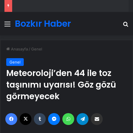
Bozkır Haber
Menü
A
Anasayfa
/
Genel
Genel
Meteoroloji’den 44 ile toz
taşınımı uyarısı! Göz gözü
görmeyecek
Facebook
X
Tumblr
Messenger
WhatsApp
Telegram
Email'den paylaş