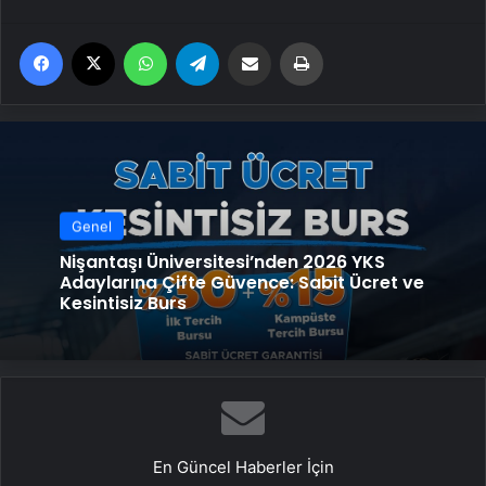
Facebook
X
WhatsApp
Telegram
Email'den paylaş
Yaz
Genel
Nişantaşı Üniversitesi’nden 2026 YKS
Adaylarına Çifte Güvence: Sabit Ücret ve
Kesintisiz Burs
En Güncel Haberler İçin