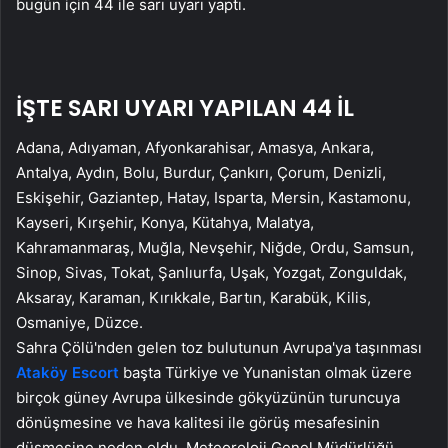
bugün için 44 ile sarı uyarı yaptı.
İŞTE SARI UYARI YAPILAN 44 İL
Adana, Adıyaman, Afyonkarahisar, Amasya, Ankara,
Antalya, Aydın, Bolu, Burdur, Çankırı, Çorum, Denizli,
Eskişehir, Gaziantep, Hatay, Isparta, Mersin, Kastamonu,
Kayseri, Kırşehir, Konya, Kütahya, Malatya,
Kahramanmaraş, Muğla, Nevşehir, Niğde, Ordu, Samsun,
Sinop, Sivas, Tokat, Şanlıurfa, Uşak, Yozgat, Zonguldak,
Aksaray, Karaman, Kırıkkale, Bartın, Karabük, Kilis,
Osmaniye, Düzce.
Sahra Çölü'nden gelen toz bulutunun Avrupa'ya taşınması
Ataköy Escort
başta Türkiye ve Yunanistan olmak üzere
birçok güney Avrupa ülkesinde gökyüzünün turuncuya
dönüşmesine ve hava kalitesi ile görüş mesafesinin
düşmesine neden oldu. Meteoroloji Genel Müdürlüğü,