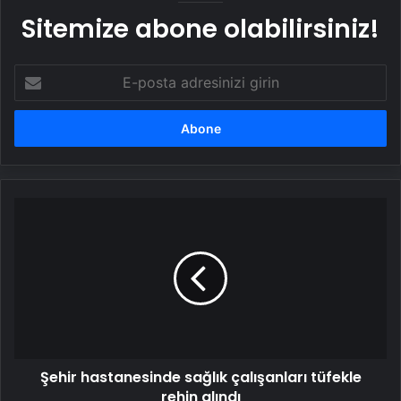
Sitemize abone olabilirsiniz!
E-
posta
adresinizi
girin
Şehir
hastanesinde
sağlık
çalışanları
tüfekle
rehin
alındı
Şehir hastanesinde sağlık çalışanları tüfekle
rehin alındı