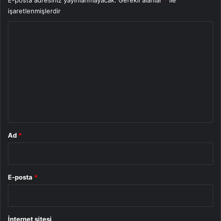
işaretlenmişlerdir
Y
o
r
u
m
*
Ad
*
E-posta
*
İnternet sitesi