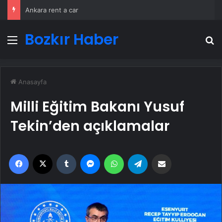
25 Yıllık Miras Davasında Gözler Temmuz Ayındaki Karar Duruşmasına Çevrildi
Bozkır Haber
Menü
A
Anasayfa
Milli Eğitim Bakanı Yusuf
Tekin’den açıklamalar
Facebook
X
Tumblr
Messenger
WhatsApp
Telegram
Email'den paylaş