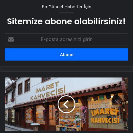
En Güncel Haberler İçin
Sitemize abone olabilirsiniz!
E-
posta
adresinizi
girin
Köy
okulları
için
beş
kitap
getirene
Türk
kahvesi
ikram