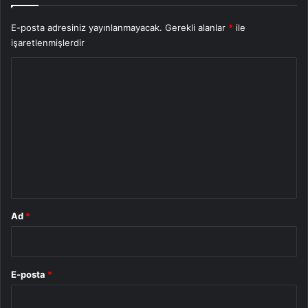
E-posta adresiniz yayınlanmayacak.
Gerekli alanlar
*
ile
işaretlenmişlerdir
Y
o
r
u
m
*
Ad
*
E-posta
*