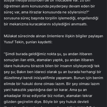
sosyal medya üstünden de bir mücadele var. 20 bin
öğretmen alımı konusunda peyderpey devam eden bir
süreç var, ama itirazlar konusunda ne söylersiniz?”
sorusuna süreç başında torpilin işlemediği, engellendiği
bir mekanizma kuracaklarını söylediğini anımsattı.
Mülakat sürecinde alınan önlemlere ilişkin bilgiler paylaşan
Yusuf Tekin, şunları kaydetti:
“Şimdi burada geldiğimiz nokta şu, şu andan itibaren
sonuçları ilan ettik, atamaları yaptık, şu andan itibaren
idare hukukunu birazcık bilen bir insanın söyleyeceği tek
şey şu; Bakın ben idareci olarak şu an burada herhangi bir
düzeltmeyi kendi inisiyatifimle yapamam. Bunun için benim
elimde bir hukuki done olması lazım. Bir şey olması lazım
yani haksızlık yapıldığına dair bir karar. Ama şu an
arkadaşlar itiraz ediyorlar biz notları, atamaları tekrar
gözden geçirelim diye. Böyle bir şey hukuk devleti