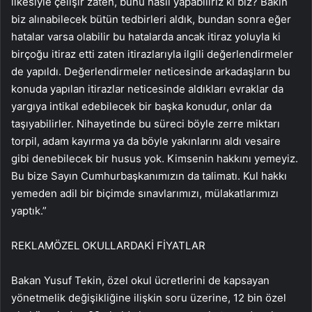
ilkesiyle çelişir zaten, bunu nasıl yapabiliriz ki biz? Bakın
biz alınabilecek bütün tedbirleri aldık, bundan sonra eğer
hatalar varsa olabilir bu hatalarda ancak itiraz yoluyla ki
birçoğu itiraz etti zaten itirazlarıyla ilgili değerlendirmeler
de yapıldı. Değerlendirmeler neticesinde arkadaşların bu
konuda yapılan itirazlar neticesinde aldıkları evraklar da
yargıya intikal edebilecek bir başka konudur, onlar da
taşıyabilirler. Nihayetinde bu süreci böyle zerre miktarı
torpil, adam kayırma ya da böyle yakınlarını aldı vesaire
gibi denebilecek bir husus yok. Kimsenin hakkını yemeyiz.
Bu bize Sayın Cumhurbaşkanımızın da talimatı. Kul hakkı
yemeden adil bir biçimde sınavlarımızı, mülakatlarımızı
yaptık.”
REKLAM
ÖZEL OKULLARDAKİ FİYATLAR
Bakan Yusuf Tekin, özel okul ücretlerini de kapsayan
yönetmelik değişikliğine ilişkin soru üzerine, 12 bin özel