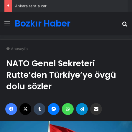
Ankara rent a car
Bozkır Haber
Menü
A
Anasayfa
NATO Genel Sekreteri
Rutte’den Türkiye’ye övgü
dolu sözler
Facebook
X
Tumblr
Messenger
WhatsApp
Telegram
Email'den paylaş