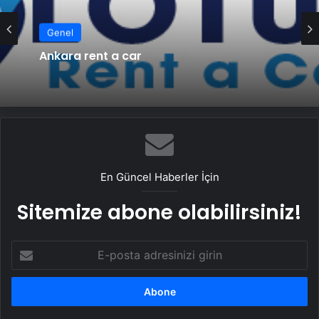
Genel
Ankara rent a car
En Güncel Haberler İçin
Sitemize abone olabilirsiniz!
E-
posta
adresinizi
girin