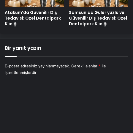
Atakum’da Güvenilir Diş
Samsun’da Güler yüzlü ve
Tedavisi: Özel Dentalpark
Güvenilir Diş Tedavisi: Özel
Kliniği
Dentalpark Kliniği
Bir yanıt yazın
E-posta adresiniz yayınlanmayacak.
Gerekli alanlar
*
ile
işaretlenmişlerdir
Y
o
r
u
m
*