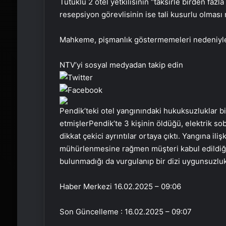
Tutuklu 2 otel yetkilisinin “taksirle birden faz
resepsiyon görevlisinin ise tali kusurlu olması 
Mahkeme, pişmanlık göstermemeleri nedeniyle 
NTV’yi sosyal medyadan takip edin
Pendik’teki otel yangınındaki hukuksuzluklar bi
etmişlerPendik’te 3 kişinin öldüğü, elektrik s
dikkat çekici ayrıntılar ortaya çıktı. Yangına ili
mühürlenmesine rağmen müşteri kabul edildiği
bulunmadığı da vurgulanıp bir dizi uygunsuzluk 
Haber Merkezi
16.02.2025 – 09:06
Son Güncelleme : 16.02.2025 – 09:07