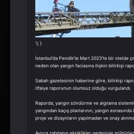
‘); }
İstanbul’da Pendik’te Mart 2023’te bir otelde ç
neden olan yangın faciasına ilişkin bilirkişi rapo
Sabah gazetesinin haberine göre, bilirkişi ra
itfaiye raporunun olumsuz olduğu vurgulandı.
Raporda, yangın söndürme ve algılama sistemle
yangından kaçış planlarının, yangın esnasında
proje ve dizaynların yapılmadan ve onay alınmad
Ayrıca zabıtanın eksiklikler nedeniyle mühürledi