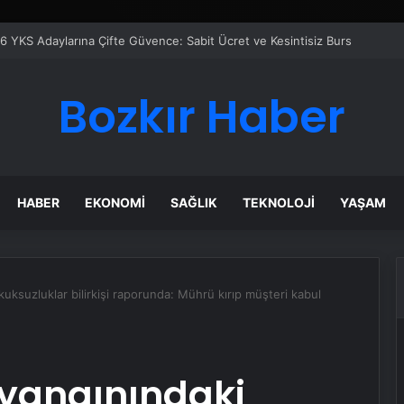
Bozkır Haber
HABER
EKONOMI
SAĞLIK
TEKNOLOJI
YAŞAM
kuksuzluklar bilirkişi raporunda: Mührü kırıp müşteri kabul
l yangınındaki