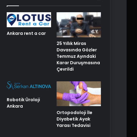
Ankara rent a car
25 Yıllık Miras
Davasında Gözler
Temmuz Ayındaki
Karar Duruşmasına
Çevrildi
Robotik Üroloji
Ankara
Ortopodoloji İle
Diyabetik Ayak
Yarası Tedavisi