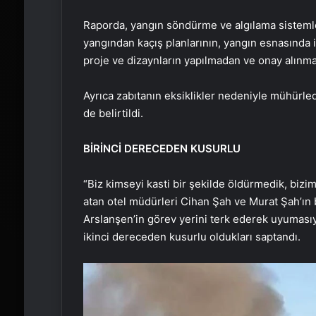
Raporda, yangın söndürme ve algılama sistemle
yangından kaçış planlarının, yangın esnasında
proje ve dizaynların yapılmadan ve onay alınmad
Ayrıca zabıtanın eksiklikler nedeniyle mühürledi
de belirtildi.
BİRİNCİ DERECEDEN KUSURLU
“Biz kimseyi kasti bir şekilde öldürmedik, biz
atan otel müdürleri Cihan Şah ve Murat Şah’ın
Arslanşen’in görev yerini terk ederek uyumas
ikinci dereceden kusurlu oldukları saptandı.