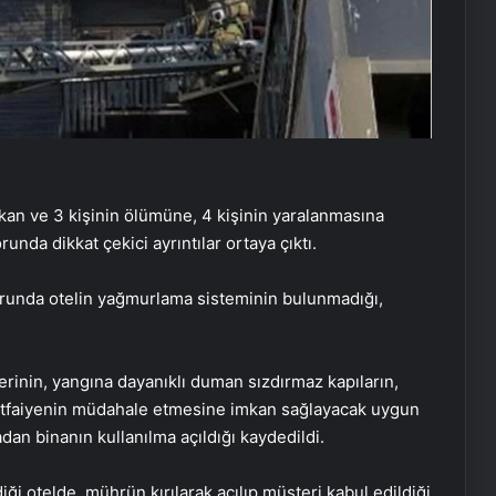
ıkan ve 3 kişinin ölümüne, 4 kişinin yaralanmasına
runda dikkat çekici ayrıntılar ortaya çıktı.
porunda otelin yağmurlama sisteminin bulunmadığı,
rinin, yangına dayanıklı duman sızdırmaz kapıların,
 itfaiyenin müdahale etmesine imkan sağlayacak uygun
an binanın kullanılma açıldığı kaydedildi.
ği otelde, mührün kırılarak açılıp müşteri kabul edildiği