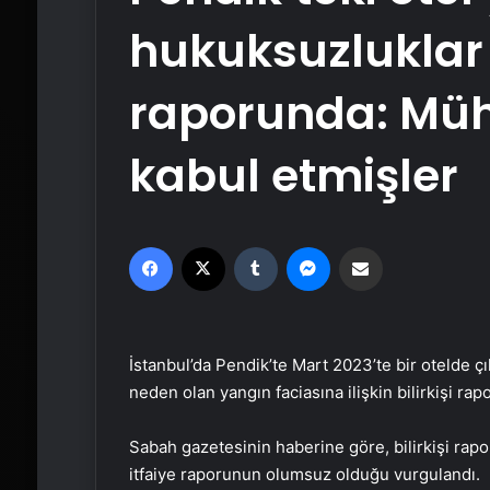
hukuksuzluklar b
raporunda: Mühr
kabul etmişler
Facebook
X
Tumblr
Messenger
Email'den paylaş
İstanbul’da Pendik’te Mart 2023’te bir otelde ç
neden olan yangın faciasına ilişkin bilirkişi rapo
Sabah gazetesinin haberine göre, bilirkişi ra
itfaiye raporunun olumsuz olduğu vurgulandı.