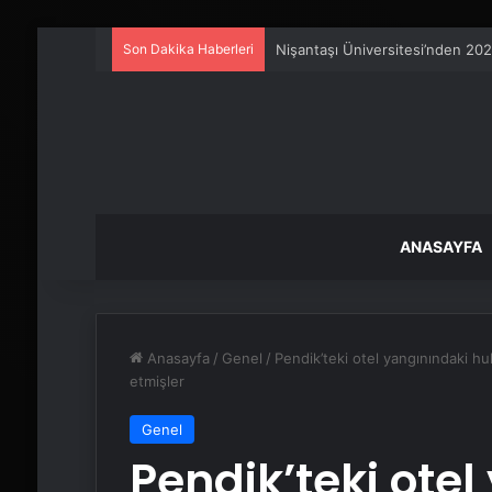
Son Dakika Haberleri
Ankara rent a car
ANASAYFA
Anasayfa
/
Genel
/
Pendik’teki otel yangınındaki hu
etmişler
Genel
Pendik’teki ote