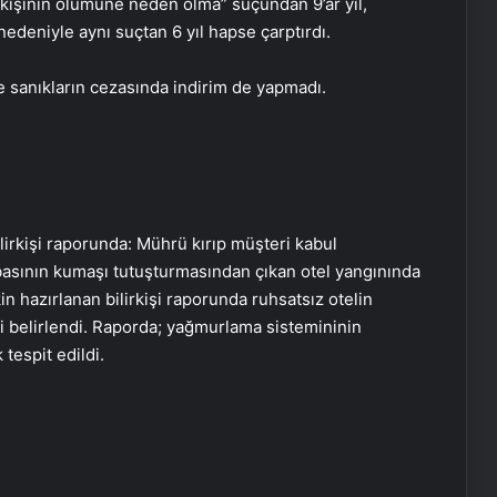
la kişinin ölümüne neden olma” suçundan 9’ar yıl,
nedeniyle aynı suçtan 6 yıl hapse çarptırdı.
sanıkların cezasında indirim de yapmadı.
lirkişi raporunda: Mührü kırıp müşteri kabul
obasının kumaşı tutuşturmasından çıkan otel yangınında
şkin hazırlanan bilirkişi raporunda ruhsatsız otelin
 belirlendi. Raporda; yağmurlama sistemininin
tespit edildi.