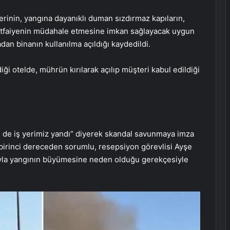
rinin, yangına dayanıklı duman sızdırmaz kapıların,
 itfaiyenin müdahale etmesine imkan sağlayacak uygun
an binanın kullanılma açıldığı kaydedildi.
ği otelde, mührün kırılarak açılıp müşteri kabul edildiği
im de iş yerimiz yandı” diyerek skandal savunmaya imza
 birinci dereceden sorumlu, resepsiyon görevlisi Ayşe
ıyla yangının büyümesine neden olduğu gerekçesiyle