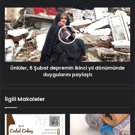
Ünlüler,
6
Şubat
depremin
ikinci
yıl
dönümünde
duygularını
paylaştı
Ünlüler, 6 Şubat depremin ikinci yıl dönümünde
duygularını paylaştı
İlgili Makaleler