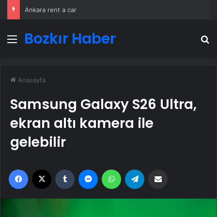
Ankara rent a car
Bozkır Haber
Menü
A
Anasayfa
Samsung Galaxy S26 Ultra,
ekran altı kamera ile
gelebilir
Facebook
X
Tumblr
Messenger
WhatsApp
Telegram
Email'den paylaş