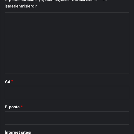
işaretlenmişlerdir
Y
o
r
u
m
*
Ad
*
E-posta
*
İnternet sitesi