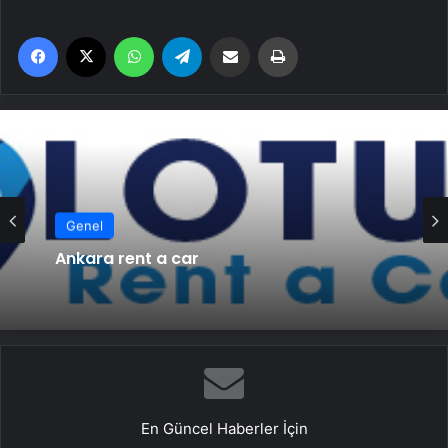
Facebook
X
WhatsApp
Telegram
Email'den paylaş
Yaz
Genel
Ankara rent a car
En Güncel Haberler İçin