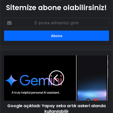
Sitemize abone olabilirsiniz!
E-
posta
adresinizi
girin
Google
açıkladı:
Yapay
zeka
artık
askeri
alanda
kullanılabilir
Google açıkladı: Yapay zeka artık askeri alanda
kullanılabilir