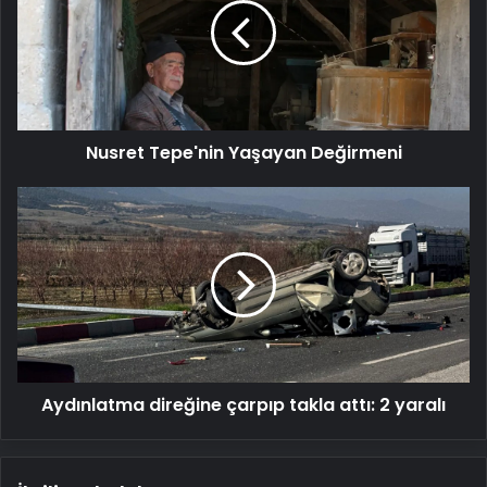
Değirmeni
Nusret Tepe'nin Yaşayan Değirmeni
Aydınlatma
direğine
çarpıp
takla
attı:
2
yaralı
Aydınlatma direğine çarpıp takla attı: 2 yaralı