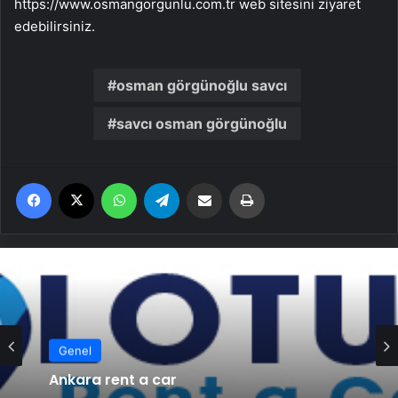
https://www.osmangorgunlu.com.tr web sitesini ziyaret
edebilirsiniz.
osman görgünoğlu savcı
savcı osman görgünoğlu
Facebook
X
WhatsApp
Telegram
Email'den paylaş
Yaz
Genel
Ankara rent a car