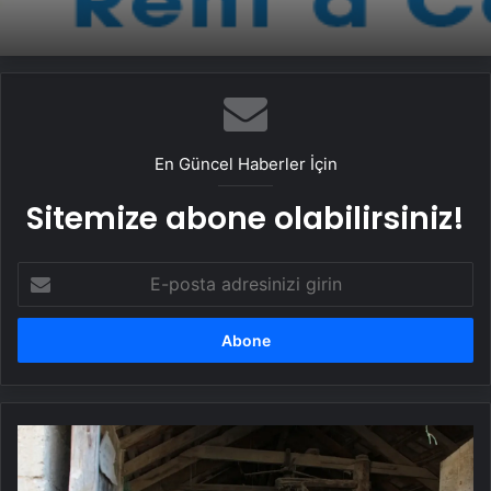
En Güncel Haberler İçin
Sitemize abone olabilirsiniz!
E-
posta
adresinizi
girin
Nusret
Tepe'nin
Yaşayan