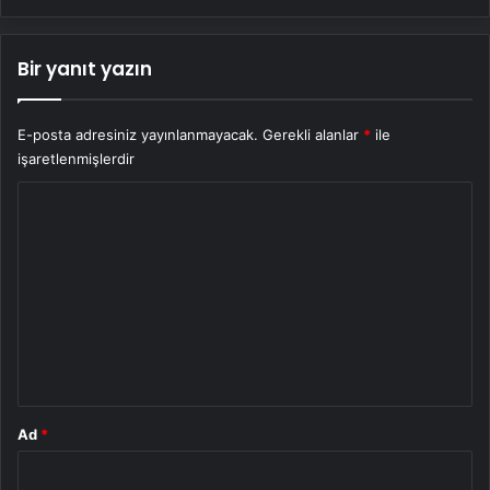
Bir yanıt yazın
E-posta adresiniz yayınlanmayacak.
Gerekli alanlar
*
ile
işaretlenmişlerdir
Y
o
r
u
m
*
Ad
*