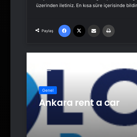
üzerinden iletiniz. En kısa süre içerisinde bildi
Facebook
X
Email'den paylaş
Yaz
Paylaş
Sonrakini Oku
Genel
Ankara rent a car