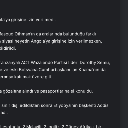
a’ya girişine izin verilmedi.
Masoud Othman’ın da aralarında bulunduğu farklı
siyasi heyetin Angola’ya girişine izin verilmezken,
ldirildi.
 Tanzanyalı ACT Wazalendo Partisi lideri Dorothy Semu,
ne ve eski Botsvana Cumhurbaşkanı Ian Khama’nın da
ransa katılmak üzere gitti.
a gözaltına alındı ve pasaportlarına el konuldu.
sınır dışı edildikten sonra Etiyopya’nın başkenti Addis
adı.
esotholu, 2 Malavili, 2 İngiliz, 2 Güney Afrikalı, bir