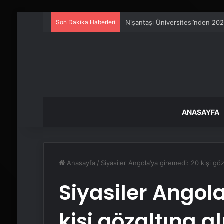
Son Dakika Haberleri
Ankara rent a car
ANASAYFA
Anasayfa
/
Siyasiler Angola’ya giremedi: 20 kişi göza
Siyasiler Angol
kişi gözaltına al