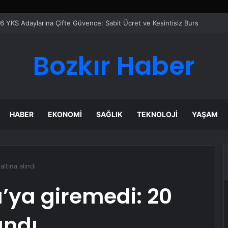
Bozkır Haber
HABER
EKONOMI
SAĞLIK
TEKNOLOJI
YAŞAM
ltına alındı
a’ya giremedi: 20
ındı