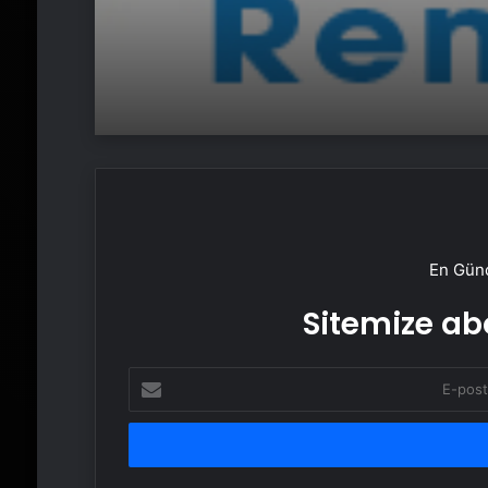
En Günc
Sitemize abo
E-
posta
adresinizi
girin