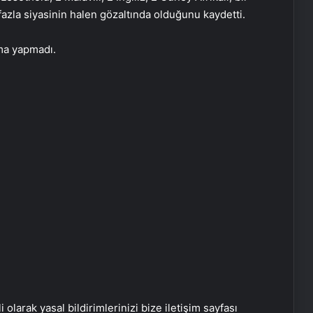
fazla siyasinin halen gözaltında olduğunu kaydetti.
ama yapmadı.
Zihnin Gizemli Sınırları ve Ötesi :
Nasılnedir.com
Serjoy : Dijital Medya Ajansı, Google
Reklam Ajansı, SEO Ajansı ve Web
Tasarım Ajansı
UETDS Nedir ? Uetds.com İle Akıllı
Dijital Taşımacılık Yazılımı
i olarak yasal bildirimlerinizi bize iletişim sayfası