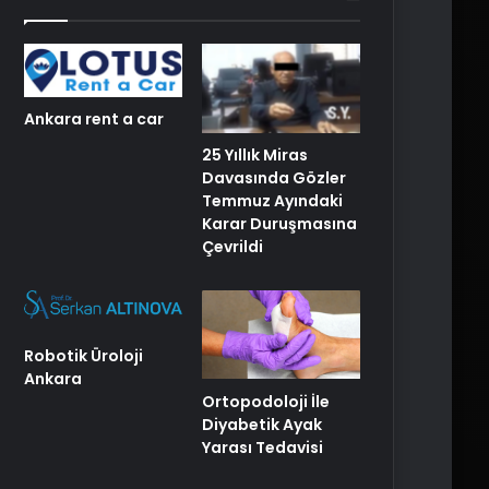
Ankara rent a car
25 Yıllık Miras
Davasında Gözler
Temmuz Ayındaki
Karar Duruşmasına
Çevrildi
Robotik Üroloji
Ankara
Ortopodoloji İle
Diyabetik Ayak
Yarası Tedavisi