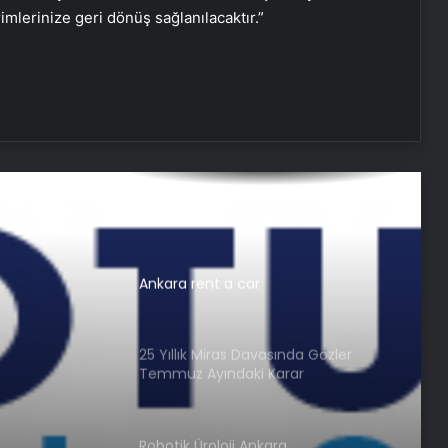
rimlerinize geri dönüş sağlanılacaktır.”
Umre Ne Kadar
Batıkent Halı Yıkama: Profesyonel ve
Güvenilir Hizmet
Nişantaşı Üniversitesi’nden 2026 YKS
Adaylarına Çifte Güvence: Sabit
Ücret ve Kesintisiz Burs
Ankara rent a car
25 Yıllık Miras Davasında Gözler
Temmuz Ayındaki Karar
Duruşmasına Çevrildi
Robotik Üroloji Ankara