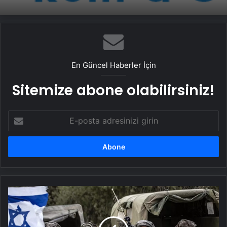
En Güncel Haberler İçin
Sitemize abone olabilirsiniz!
E-
posta
adresinizi
girin
İsrail'de
muhalefetten
sert
suçlama: