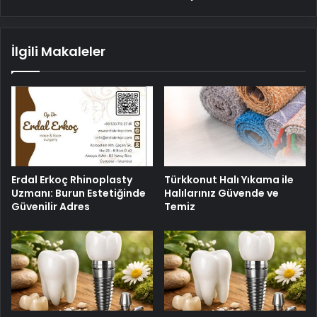
detayı
İlgili Makaleler
Erdal Erkoç Rhinoplasty
Türkkonut Halı Yıkama ile
Uzmanı: Burun Estetiğinde
Halılarınız Güvende ve
Güvenilir Adres
Temiz