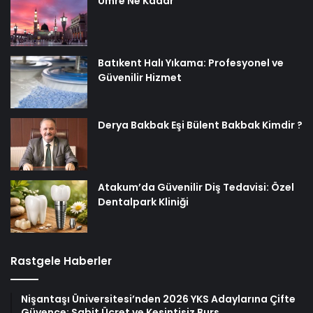
Umre Ne Kadar
Batıkent Halı Yıkama: Profesyonel ve
Güvenilir Hizmet
Derya Bakbak Eşi Bülent Bakbak Kimdir ?
Atakum’da Güvenilir Diş Tedavisi: Özel
Dentalpark Kliniği
Rastgele Haberler
Nişantaşı Üniversitesi’nden 2026 YKS Adaylarına Çifte
Güvence: Sabit Ücret ve Kesintisiz Burs