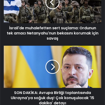
Ordunun
tek
amacı
Netanyahu'nun
bekasını
İsrail'de muhalefetten sert suçlama: Ordunun
korumak
için
tek amacı Netanyahu'nun bekasını korumak için
savaş
savaş
SON
DAKİKA:
Avrupa
Birliği
toplantısında
Ukrayna'ya
soğuk
duş!
Çok
SON DAKİKA: Avrupa Birliği toplantısında
konuşulacak
'15
Ukrayna'ya soğuk duş! Çok konuşulacak '15
dakika'
dakika' detayı