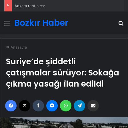
Ankara rent a car
Bozkır Haber
Menü
A
Anasayfa
Suriye’de şiddetli
çatışmalar sürüyor: Sokağa
çıkma yasağı ilan edildi
Facebook
X
Tumblr
Messenger
WhatsApp
Telegram
Email'den paylaş