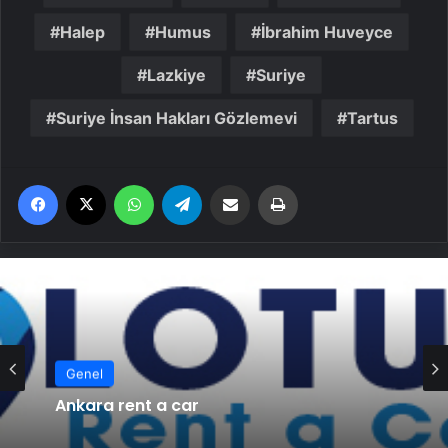
Halep
Humus
İbrahim Huveyce
Lazkiye
Suriye
Suriye İnsan Hakları Gözlemevi
Tartus
Facebook
X
WhatsApp
Telegram
Email'den paylaş
Yaz
Genel
Ankara rent a car