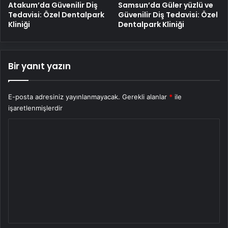
Atakum’da Güvenilir Diş
Samsun’da Güler yüzlü ve
Tedavisi: Özel Dentalpark
Güvenilir Diş Tedavisi: Özel
Kliniği
Dentalpark Kliniği
Bir yanıt yazın
E-posta adresiniz yayınlanmayacak.
Gerekli alanlar
*
ile
işaretlenmişlerdir
Y
o
r
u
m
*