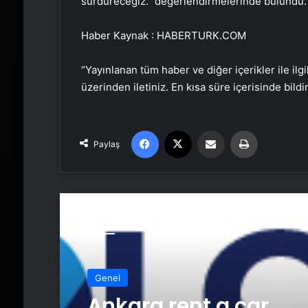
sürdüreceğiz.” değerlendirmelerinde bulundu.
Haber Kaynak : HABERTURK.COM
“Yayınlanan tüm haber ve diğer içerikler ile ilgil
üzerinden iletiniz. En kısa süre içerisinde bildi
Facebook
X
Email'den paylaş
Yaz
Paylaş
Sonrakini Oku
Genel
Ankara rent a car