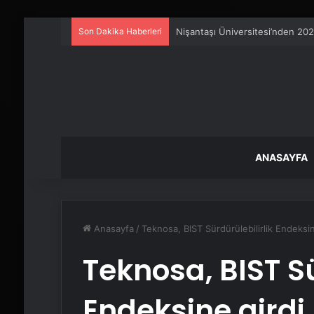
Son Dakika Haberleri
Ankara rent a car
ANASAYFA
Anasayfa
/
Teknosa, BIST Sürdürülebilirlik Endeksin
Teknosa, BIST Sü
Endeksine girdi