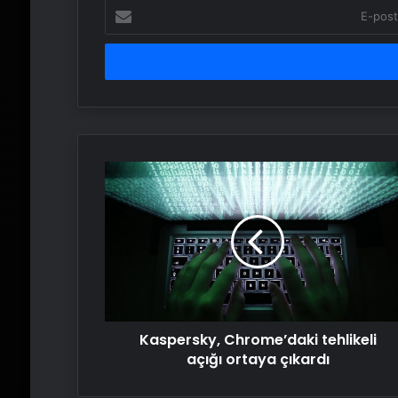
E-
posta
adresinizi
girin
Kaspersky,
Chrome’daki
tehlikeli
açığı
ortaya
çıkardı
Kaspersky, Chrome’daki tehlikeli
açığı ortaya çıkardı