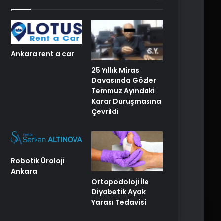
Ankara rent a car
25 Yıllık Miras
Davasında Gözler
Temmuz Ayındaki
Karar Duruşmasına
Çevrildi
Robotik Üroloji
Ankara
Ortopodoloji İle
Diyabetik Ayak
Yarası Tedavisi