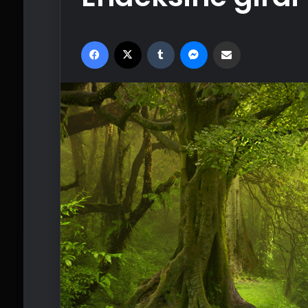
Facebook
X
Tumblr
Messenger
Email'den paylaş