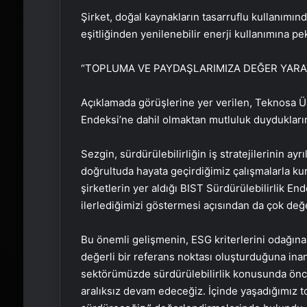
Şirket, doğal kaynakların tasarruflu kullanımı
eşitliğinden yenilenebilir enerji kullanımına p
“TOPLUMA VE PAYDAŞLARIMIZA DEĞER YAR
Açıklamada görüşlerine yer verilen, Teknosa Üs
Endeksi’ne dahil olmaktan mutluluk duyduklarını
Sezgin, sürdürülebilirliğin iş stratejilerinin ay
doğrultuda hayata geçirdiğimiz çalışmalarla ku
şirketlerin yer aldığı BIST Sürdürülebilirlik En
ilerlediğimizi göstermesi açısından da çok değerl
Bu önemli gelişmenin, ESG kriterlerini odağına 
değerli bir referans noktası oluşturduğuna in
sektörümüzde sürdürülebilirlik konusunda ön
aralıksız devam edeceğiz. İçinde yaşadığımız 