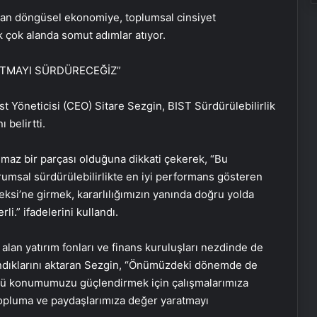
ndan döngüsel ekonomiye, toplumsal cinsiyet
ek çok alanda somut adımlar atıyor.
ATMAYI SÜRDÜRECEĞİZ”
t Yöneticisi (CEO) Sitare Sezgin, BIST Sürdürülebilirlik
 belirtti.
rılmaz bir parçası olduğuna dikkati çekerek, “Bu
rumsal sürdürülebilirlikte en iyi performans gösteren
deksi’ne girmek, kararlılığımızın yanında doğru yolda
i.” ifadelerini kullandı.
Zihnin Gizemli Sınırları ve Ötesi :
Nasılnedir.com
alan yatırım fonları ve finans kuruluşları nezdinde de
andıklarını aktaran Sezgin, “Önümüzdeki dönemde de
cü konumumuzu güçlendirmek için çalışmalarımıza
Serjoy : Dijital Medya Ajansı, Google
topluma ve paydaşlarımıza değer yaratmayı
Reklam Ajansı, SEO Ajansı ve Web
Tasarım Ajansı