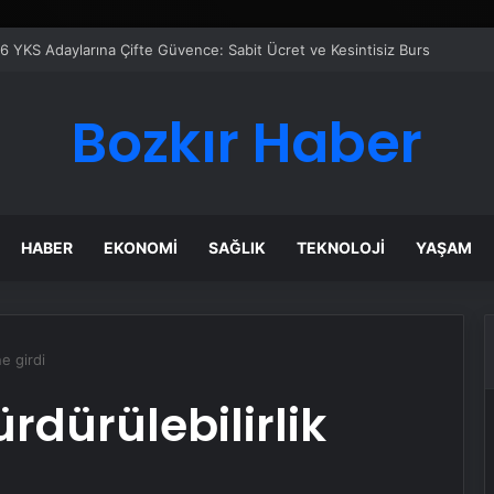
Bozkır Haber
HABER
EKONOMI
SAĞLIK
TEKNOLOJI
YAŞAM
e girdi
rdürülebilirlik