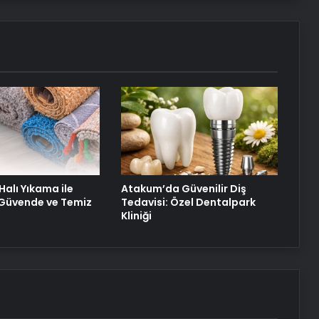
Duruşmasına Çevrildi
Robotik Üroloji Ankara
Ortopodoloji İle Diyabetik Ayak
Yarası Tedavisi
Halı Yıkama ile
Atakum’da Güvenilir Diş
z Güvende ve Temiz
Tedavisi: Özel Dentalpark
Kliniği