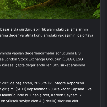
aşarısıyla sürdürülebilirlik alanındaki çalışmalarının
şlarına değer yaratma konularındaki yaklaşımını da ortaya
samında yapılan değerlendirmeler sonucunda BIST
knosa London Stock Exchange Group’un (LSEG), ESG
küresel çapta değerlendirilen 305 şirket arasında
ez 2021’de başlarken, 2023’te İlk Entegre Raporu’nu
er girişimi (SBTi) kapsamında 2030’a kadar Kapsam 1 ve
ma taahhüdünde bulunan şirket, Karbon Saydamlık
 en yüksek seviye olan A (liderlik) skorunu aldı.