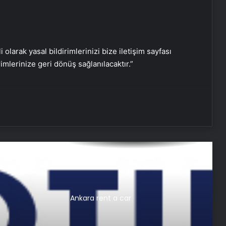
UETDS Nedir ? Uetds.com İle Akıllı
Dijital Taşımacılık Yazılımı
i olarak yasal bildirimlerinizi bize iletişim sayfası
rimlerinize geri dönüş sağlanılacaktır.”
Umre Ne Kadar
Batıkent Halı Yıkama: Profesyonel ve
Güvenilir Hizmet
Nişantaşı Üniversitesi’nden 2026 YKS
Adaylarına Çifte Güvence: Sabit
Ücret ve Kesintisiz Burs
Ankara rent a car