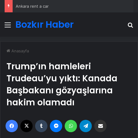
Ankara rent a car
Bozkır Haber
Menü
A
Anasayfa
Trump’ın hamleleri
Trudeau’yu yıktı: Kanada
Başbakanı gözyaşlarına
hakim olamadı
Facebook
X
Tumblr
Messenger
WhatsApp
Telegram
Email'den paylaş