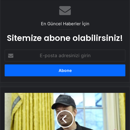
En Güncel Haberler İçin
Sitemize abone olabilirsiniz!
E-
posta
adresinizi
girin
Ukrayna
muhalefeti
Trump
yönetimi
ile
iş