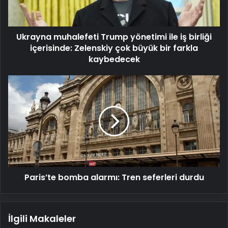
birliği
içerisinde:
Zelenskiy
Ukrayna muhalefeti Trump yönetimi ile iş birliği
çok
büyük
içerisinde: Zelenskiy çok büyük bir farkla
bir
kaybedecek
farkla
kaybedecek
Paris’te
bomba
alarmı:
Tren
seferleri
durdu
Paris’te bomba alarmı: Tren seferleri durdu
İlgili Makaleler