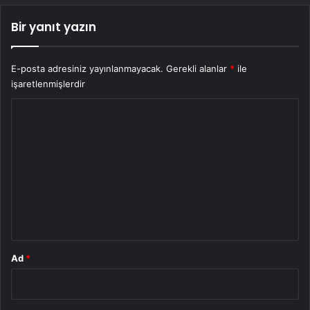
Bir yanıt yazın
E-posta adresiniz yayınlanmayacak.
Gerekli alanlar
*
ile
işaretlenmişlerdir
Y
o
r
u
m
*
Ad
*