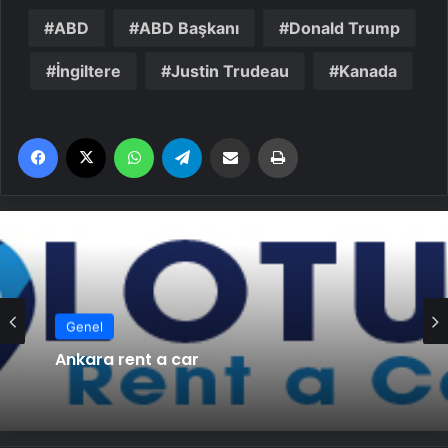
ABD
ABD Başkanı
Donald Trump
İngiltere
Justin Trudeau
Kanada
Facebook
X
WhatsApp
Telegram
Email'den paylaş
Yaz
Genel
Ankara rent a car