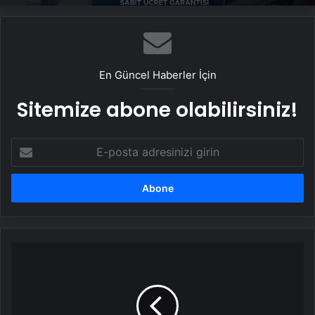
En Güncel Haberler İçin
Sitemize abone olabilirsiniz!
E-
posta
adresinizi
girin
İstanbul
Valiliği'nden
"Sakarya
İlkokulu"
açıklaması