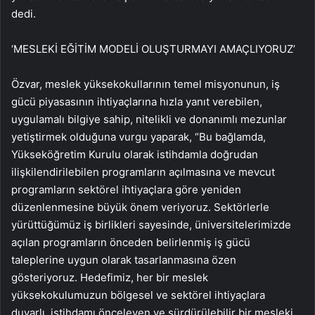
dedi.
‘MESLEKİ EĞİTİM MODELİ OLUŞTURMAYI AMAÇLIYORUZ’
Özvar, meslek yüksekokullarının temel misyonunun, iş
gücü piyasasının ihtiyaçlarına hızla yanıt verebilen,
uygulamalı bilgiye sahip, nitelikli ve donanımlı mezunlar
yetiştirmek olduğuna vurgu yaparak, “Bu bağlamda,
Yükseköğretim Kurulu olarak istihdamla doğrudan
ilişkilendirilebilen programların açılmasına ve mevcut
programların sektörel ihtiyaçlara göre yeniden
düzenlenmesine büyük önem veriyoruz. Sektörlerle
yürüttüğümüz iş birlikleri sayesinde, üniversitelerimizde
açılan programların önceden belirlenmiş iş gücü
taleplerine uygun olarak tasarlanmasına özen
gösteriyoruz. Hedefimiz, her bir meslek
yüksekokulumuzun bölgesel ve sektörel ihtiyaçlara
duyarlı, istihdamı önceleyen ve sürdürülebilir bir mesleki