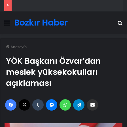
Bozkır Haber
Menü
A
Anasayfa
YÖK Başkanı Özvar’dan
meslek yüksekokulları
açıklaması
Facebook
X
Tumblr
Messenger
WhatsApp
Telegram
Email'den paylaş