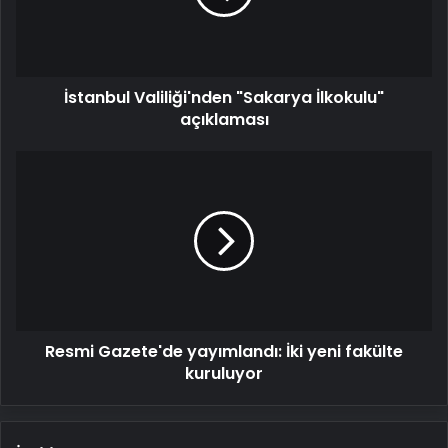
İstanbul Valiliği'nden "Sakarya İlkokulu"
açıklaması
Resmi
Gazete'de
yayımlandı:
İki
yeni
fakülte
kuruluyor
Resmi Gazete'de yayımlandı: İki yeni fakülte
kuruluyor