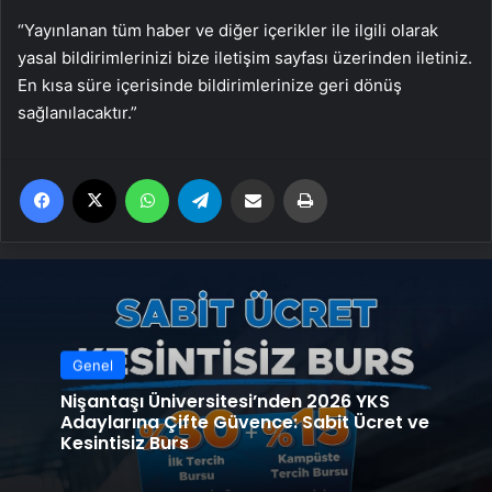
“Yayınlanan tüm haber ve diğer içerikler ile ilgili olarak
yasal bildirimlerinizi bize iletişim sayfası üzerinden iletiniz.
En kısa süre içerisinde bildirimlerinize geri dönüş
sağlanılacaktır.”
Facebook
X
WhatsApp
Telegram
Email'den paylaş
Yaz
Genel
Nişantaşı Üniversitesi’nden 2026 YKS
Adaylarına Çifte Güvence: Sabit Ücret ve
Kesintisiz Burs