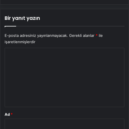
Bir yanıt yazın
E-posta adresiniz yayınlanmayacak.
Gerekli alanlar
*
ile
işaretlenmişlerdir
Y
o
r
u
m
*
Ad
*