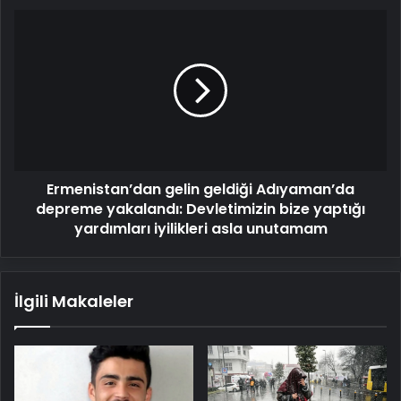
Ermenistan’dan
gelin
geldiği
Adıyaman’da
depreme
yakalandı:
Devletimizin
bize
yaptığı
Ermenistan’dan gelin geldiği Adıyaman’da
yardımları
iyilikleri
depreme yakalandı: Devletimizin bize yaptığı
asla
yardımları iyilikleri asla unutamam
unutamam
İlgili Makaleler