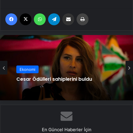
Facebook
X
WhatsApp
Telegram
Email'den paylaş
Yaz
Ekonomi
Cesar Ödülleri sahiplerini buldu
En Güncel Haberler İçin