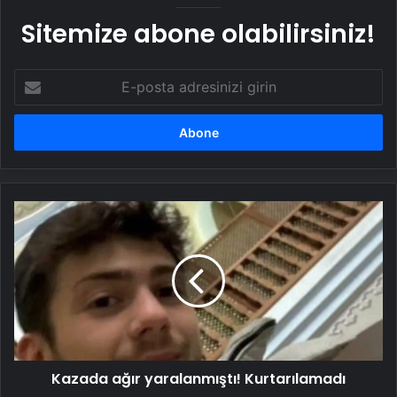
Sitemize abone olabilirsiniz!
E-
posta
adresinizi
girin
Kazada
ağır
yaralanmıştı!
Kurtarılamadı
Kazada ağır yaralanmıştı! Kurtarılamadı