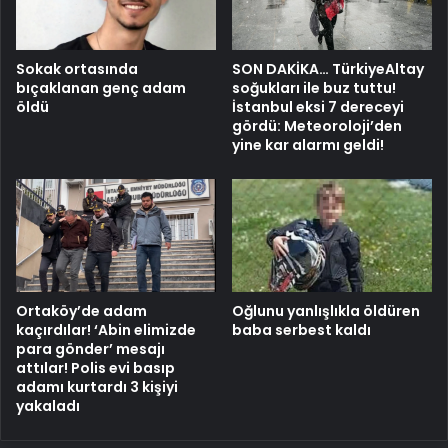
Sokak ortasında
SON DAKİKA… TürkiyeAltay
bıçaklanan genç adam
soğukları ile buz tuttu!
öldü
İstanbul eksi 7 dereceyi
gördü: Meteoroloji’den
yine kar alarmı geldi!
Ortaköy’de adam
Oğlunu yanlışlıkla öldüren
kaçırdılar! ‘Abin elimizde
baba serbest kaldı
para gönder’ mesajı
attılar! Polis evi basıp
adamı kurtardı 3 kişiyi
yakaladı