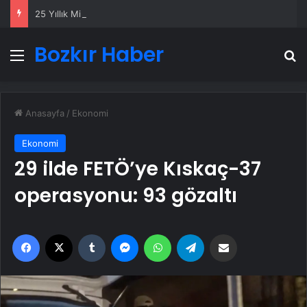
25 Yıllık Miras Davasında Gözler Temmuz Ayındaki Karar Duruşmasına Çevrildi
Bozkır Haber
Menü
A
Anasayfa
/
Ekonomi
Ekonomi
29 ilde FETÖ’ye Kıskaç-37
operasyonu: 93 gözaltı
Facebook
X
Tumblr
Messenger
WhatsApp
Telegram
Email'den paylaş