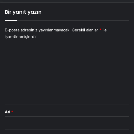
Bir yanıt yazın
E-posta adresiniz yayınlanmayacak.
Gerekli alanlar
*
ile
işaretlenmişlerdir
Y
o
r
u
m
*
Ad
*