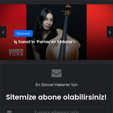
Ekonomi
Cesar Ödülleri sahiplerini buldu
Ekonomi
İş Sanat’ın ‘Parlayan Yıldızlar’ı
En Güncel Haberler İçin
Sitemize abone olabilirsiniz!
E-