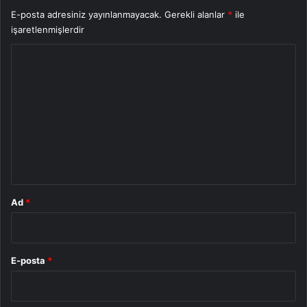
E-posta adresiniz yayınlanmayacak.
Gerekli alanlar
*
ile
işaretlenmişlerdir
Y
o
r
u
m
*
Ad
*
E-posta
*