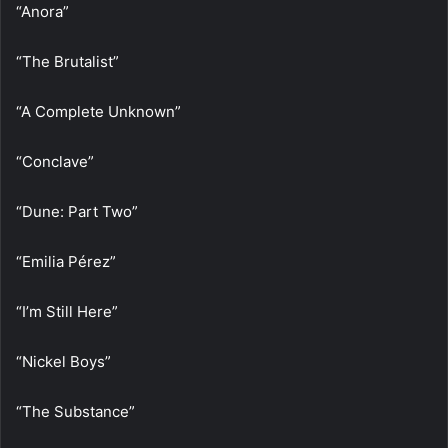
“Anora”
“The Brutalist”
“A Complete Unknown”
“Conclave”
“Dune: Part Two”
“Emilia Pérez”
“I’m Still Here”
“Nickel Boys”
“The Substance”