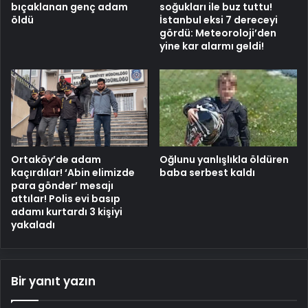
bıçaklanan genç adam
soğukları ile buz tuttu!
öldü
İstanbul eksi 7 dereceyi
gördü: Meteoroloji’den
yine kar alarmı geldi!
Ortaköy’de adam
Oğlunu yanlışlıkla öldüren
kaçırdılar! ‘Abin elimizde
baba serbest kaldı
para gönder’ mesajı
attılar! Polis evi basıp
adamı kurtardı 3 kişiyi
yakaladı
Bir yanıt yazın