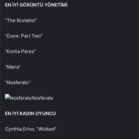
EN İYİ GÖRÜNTÜ YÖNETİMİ
“The Brutalist”
“Dune: Part Two”
“Emilia Pérez”
“Maria”
“Nosferatu”
Nosferatu
EN İYİ KADIN OYUNCU
Cynthia Erivo, “Wicked”