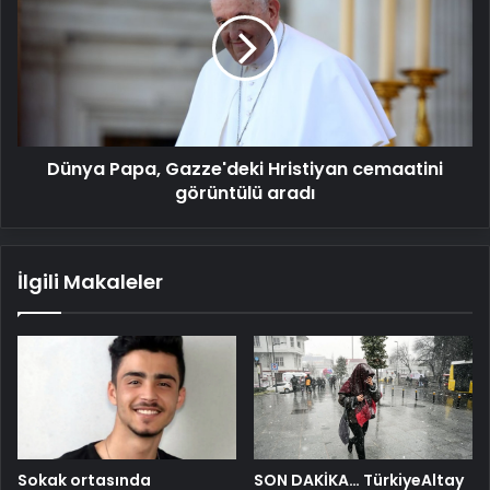
Gazze'deki
Hristiyan
cemaatini
görüntülü
aradı
Dünya Papa, Gazze'deki Hristiyan cemaatini
görüntülü aradı
İlgili Makaleler
Sokak ortasında
SON DAKİKA… TürkiyeAltay