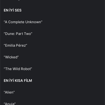
EN İYİ SES
“A Complete Unknown”
“Dune: Part Two”
“Emilia Pérez”
“Wicked”
“The Wild Robot”
EN İYİ KISA FİLM
“Alien”
“Anuja”