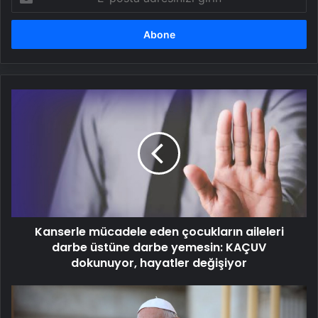
posta
adresinizi
girin
Kanserle
mücadele
eden
çocukların
aileleri
darbe
üstüne
darbe
yemesin:
Kanserle mücadele eden çocukların aileleri
KAÇUV
dokunuyor,
darbe üstüne darbe yemesin: KAÇUV
hayatler
dokunuyor, hayatler değişiyor
değişiyor
Dünya
Papa,