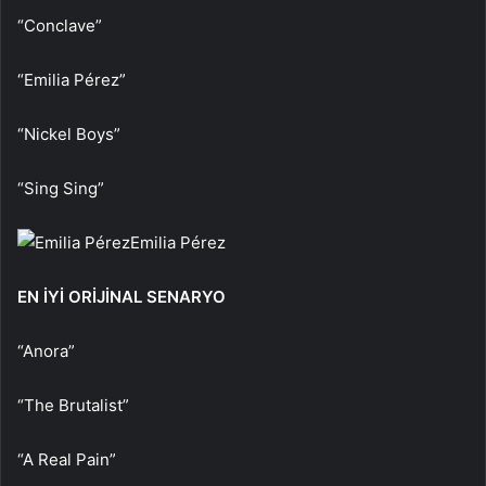
“Conclave”
“Emilia Pérez”
“Nickel Boys”
“Sing Sing”
Emilia Pérez
EN İYİ ORİJİNAL SENARYO
“Anora”
“The Brutalist”
“A Real Pain”